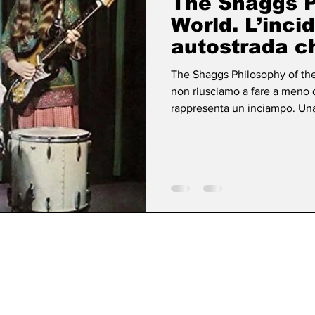
The Shaggs P
World. L’inci
autostrada c
a fare a meno
The Shaggs Philosophy of the
Fabio Pigato
non riusciamo a fare a meno d
rappresenta un inciampo. Una 
melodia. Un ingrediente che n
incalcolabile di errori, invec
un metodo. E, qualche volta, r
c’è al brutto? Un eccesso di 
domande imprescindibil