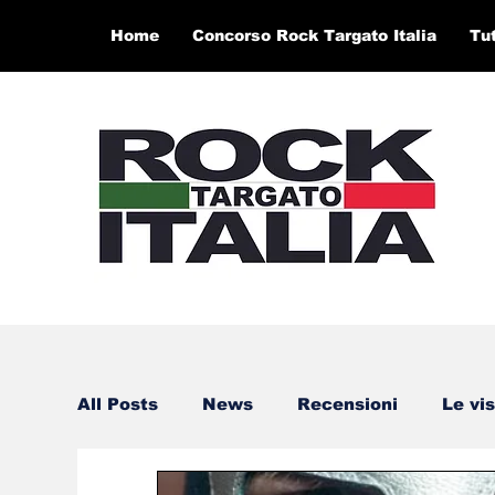
Home
Concorso Rock Targato Italia
Tu
All Posts
News
Recensioni
Le vis
Teatro, Arte e Libri
Concerti e Video