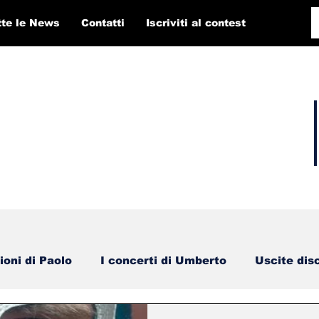
tte le News
Contatti
Iscriviti al contest
ioni di Paolo
I concerti di Umberto
Uscite dis
Artisti in concorso RTI 2025
Playlist
Fabi