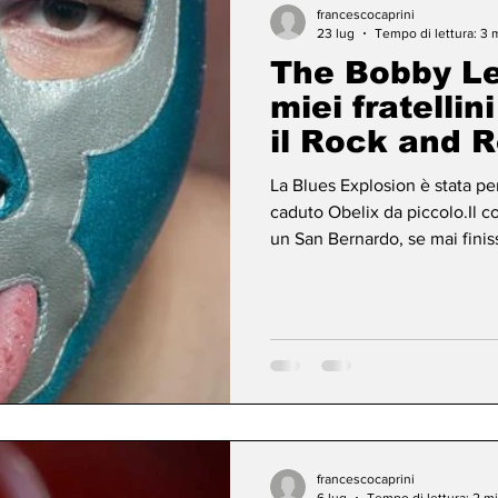
francescocaprini
23 lug
Tempo di lettura: 3 
The Bobby Lee
miei fratelli
il Rock and Ro
Pigato
La Blues Explosion è stata p
caduto Obelix da piccolo.Il co
un San Bernardo, se mai finis
sono stati loro a convincerm
saturarlo fino all’imminente 
Explosion, come tutte le migl
tagliando (o forse sciolta), pr
Judah B
francescocaprini
6 lug
Tempo di lettura: 2 m