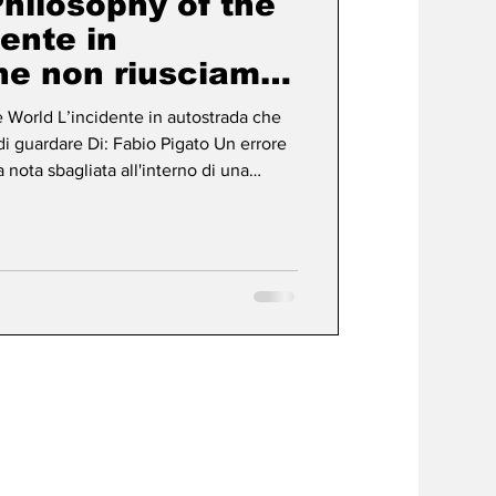
hilosophy of the
dente in
he non riusciamo
 di guardare: di
 World L’incidente in autostrada che
i guardare Di: Fabio Pigato Un errore
nota sbagliata all'interno di una
on lega con gli altri. Un numero
e, smette di essere un errore. Diventa
iscrive le regole del gioco. Che limite
brutto diventa bello? Sono delle