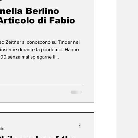
 nella Berlino
Articolo di Fabio
heo Zeitner si conoscono su Tinder nel
a insieme durante la pandemia. Hanno
000 senza mai spiegarne il
a Berlino che si merita. Mentre David
no a Berlino per sfuggire a una vita
trovandosi in una città ancora divisa in
Cave e Blixa Bargeld giravano nei
min