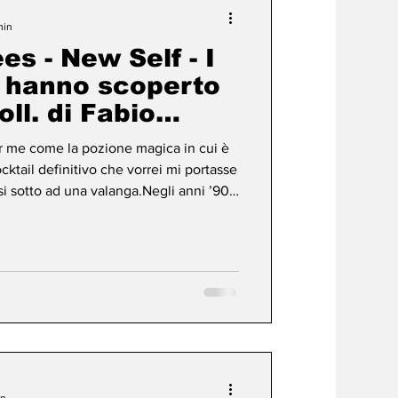
min
s - New Self - I
ni hanno scoperto
ll. di Fabio
er me come la pozione magica in cui è
cktail definitivo che vorrei mi portasse
si sotto ad una valanga.Negli anni ’90
i a prendere in mano uno strumento e a
esplosione.Ora la Jon Spencer Blues
iori macchine, si è fermata per un
incipalmente per i problemi di salute di
in