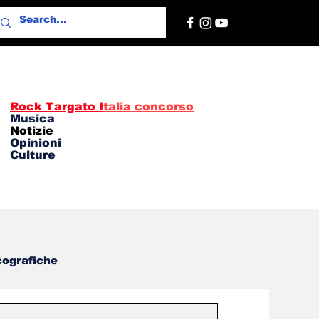
Rock Targato I
talia concorso
Musica
Notizie
Opinioni
Culture
cografiche
o Pigato