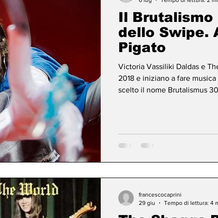
Il Brutalismo
dello Swipe. 
Pigato
Victoria Vassiliki Daldas e T
2018 e iniziano a fare music
scelto il nome Brutalismus 3
motivo.Ogni generazione ha l
Bowie e Iggy Pop si trasferiro
complicata e autodistruttiva, 
due da un muro. Mentre Nick 
locali underground, perden
francescocaprini
29 giu
Tempo di lettura: 4 