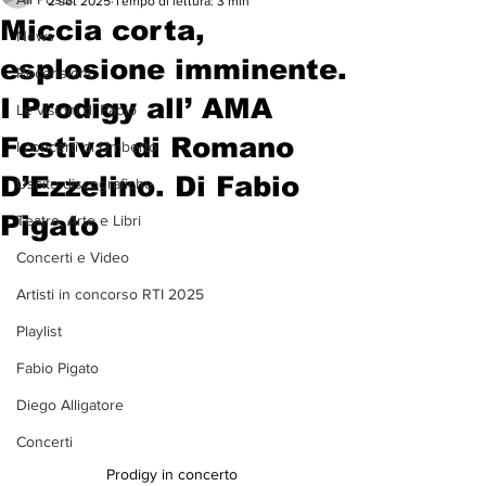
2 set 2025
Tempo di lettura: 3 min
Miccia corta,
News
esplosione imminente.
Recensioni
I Prodigy all’ AMA
Le visioni di Paolo
Festival di Romano
I concerti di Umberto
D’Ezzelino. Di Fabio
Uscite discografiche
Pigato
Teatro, Arte e Libri
Concerti e Video
Artisti in concorso RTI 2025
Playlist
Fabio Pigato
Diego Alligatore
Concerti
Prodigy in concerto 