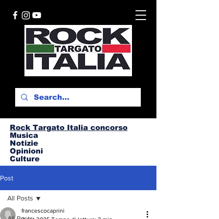
Rock Targato I
talia concorso
Musica
Notizie
Opinioni
Culture
Post
All Posts
francescocaprini
All Posts