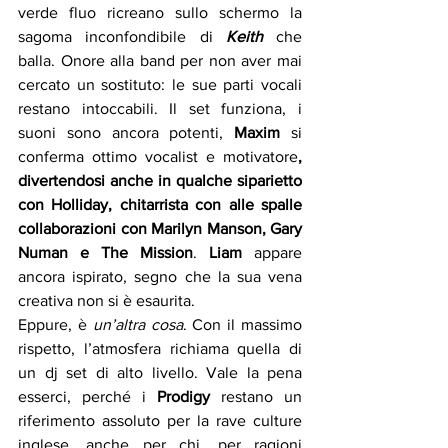
verde fluo ricreano sullo schermo la 
sagoma inconfondibile di 
Keith
che 
balla. Onore alla band per non aver mai 
cercato un sostituto: le sue parti vocali 
restano intoccabili. Il set funziona, i 
suoni sono ancora potenti,
 Maxim
 si 
conferma ottimo vocalist e motivatore
, 
divertendosi anche in qualche siparietto 
con Holliday, chitarrista con alle spalle 
collaborazioni con Marilyn Manson, Gary 
Numan e The Mission
. 
Liam 
appare 
ancora ispirato, segno che la sua vena 
creativa non si è esaurita.
Eppure, è 
un’altra cosa
. Con il massimo 
rispetto, l’atmosfera richiama quella di 
un dj set di alto livello. Vale la pena 
esserci, perché i 
Prodigy 
restano un 
riferimento assoluto per la rave culture 
inglese, anche per chi, per ragioni 