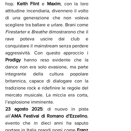
hop. 
Keith Flint
 e 
Maxim
, con la loro 
attitudine incendiaria, divennero il volto 
di una generazione che non voleva 
scegliere tra ballare e urlare. Brani come 
Firestarter
 e 
Breathe
 dimostrarono che il 
rave poteva uscire dai club e 
conquistare il mainstream senza perdere 
aggressività. Con questo approccio i 
Prodigy
 hanno reso evidente che la 
dance non era solo evasione, ma parte 
integrante della cultura popolare 
britannica, capace di dialogare con la 
tradizione rock e ridefinire le regole del 
mercato musicale. La miccia era corta, 
l’esplosione imminente.
23 agosto 2025
: di nuovo in pista 
all’
AMA Festival di Romano d’Ezzelino
, 
evento che in dieci anni ha saputo 
portare in Italia grandi nomi come 
Franz 