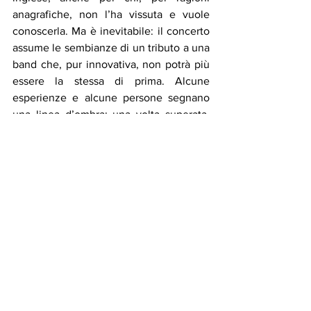
anagrafiche, non l’ha vissuta e vuole 
conoscerla. Ma è inevitabile: il concerto 
assume le sembianze di un tributo a una 
band che, pur innovativa, non potrà più 
essere la stessa di prima. Alcune 
esperienze e alcune persone segnano 
una linea d’ombra: una volta superata, 
non si torna indietro. Se si decide di 
farlo, occorre accettare che si tratterà di 
una forma nuova, diversa.
Miccia corta, esplosione imminente.
I Prodigy all’ AMA Festival di Romano 
D’Ezzelino.
Di: Fabio Pigato
per Rock Targato Italia Blog
Fabio Pigato