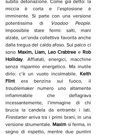
subito detonazione. Come già detto: la 
miccia è corta e l’esplosione è 
imminente. Si parte con una versione 
potentissima di 
Voodoo People
. 
Impossibile stare fermi: salti, mani 
alzate, un’onda collettiva favorita anche 
dalla tregua del caldo afoso. Sul palco ci 
sono 
Maxim, Liam, Leo Crabtree
 e 
Rob 
Holliday
. Affiatati, energici, macchine 
senza risparmio energetico. Ma inutile 
dirlo: c’è un vuoto incolmabile. 
Keith 
Flint
 era benzina sul fuoco, il 
troublemaker 
numero uno altamente 
infiammabile che deflagrava 
incessantemente, l’immagine di chi 
brucia la candela da entrambi i lati. 
Firestarter
 arriva tra i primi brani, in una 
versione strumentale.
 Maxim
 si ferma, in 
segno di rispetto, mentre due puntini 