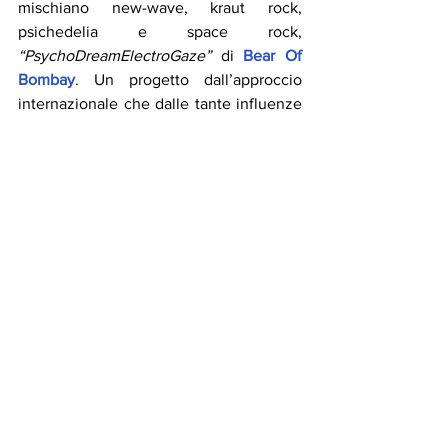
mischiano new-wave, kraut rock, 
psichedelia e space rock, 
“PsychoDreamElectroGaze”
 di 
Bear Of 
Bombay
. Un progetto dall’approccio 
internazionale che dalle tante influenze 
assimilate riesce a ricavare un suono 
compatto, straniante e crepuscolare 
fortemente venato di atmosfere anni ’80 
che trascinano l’ascoltatore in un 
irrequieto viaggio psichedelico.