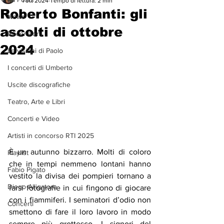
1 ott 2024
Tempo di lettura: 2 min
Roberto Bonfanti: gli
News
ascolti di ottobre
Recensioni
2024
Le visioni di Paolo
I concerti di Umberto
Uscite discografiche
Teatro, Arte e Libri
Concerti e Video
Artisti in concorso RTI 2025
È un autunno bizzarro. Molti di coloro 
Playlist
che in tempi nemmeno lontani hanno 
Fabio Pigato
vestito la divisa dei pompieri tornano a 
Diego Alligatore
farsi fotografie in cui fingono di giocare 
con i fiammiferi. I seminatori d’odio non 
Concerti
smettono di fare il loro lavoro in modo 
sempre più grottesco. I signori del 