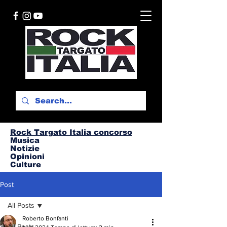
Rock Targato I
talia concorso
Musica
Notizie
Opinioni
Culture
Post
All Posts
Roberto Bonfanti
All Posts