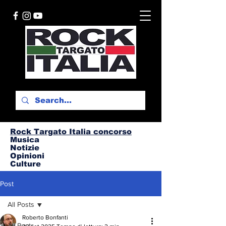
Rock Targato I
talia concorso
Musica
Notizie
Opinioni
Culture
Post
All Posts
Roberto Bonfanti
All Posts