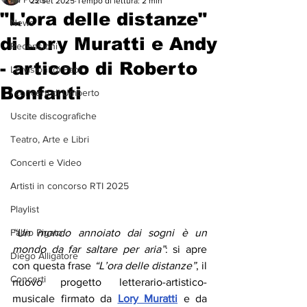
22 set 2025
Tempo di lettura: 2 min
"L'ora delle distanze"
News
di Lory Muratti e Andy
Recensioni
- articolo di Roberto
Le visioni di Paolo
Bonfanti
I concerti di Umberto
Uscite discografiche
Teatro, Arte e Libri
Concerti e Video
Artisti in concorso RTI 2025
Playlist
“Un mondo annoiato dai sogni è un 
Fabio Pigato
mondo da far saltare per aria”
: si apre 
Diego Alligatore
con questa frase 
“L’ora delle distanze”
, il 
Concerti
nuovo progetto letterario-artistico-
musicale firmato da 
Lory Muratti
 e da 