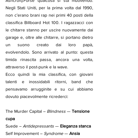
Ashcroft).Forse qualcosa si sta muovendo. 
Negli Stati Uniti, per la prima volta dal 1990, 
non c’erano brani rap nei primi 40 posti della 
classifica Billboard Hot 100. I ragazzacci con 
le chitarre stanno per uscire nuovamente dai 
garage e, oltre alle chitarre, si portano dietro 
un suono creato dai loro papà, 
evolvendolo. Sono arrivato al punto: questa 
timida rinascita passa, ancora una volta, 
attraverso il post-punk e la wave.
Ecco quindi la mia classifica, con giovani 
talenti e inossidabili ritorni, band che 
pensavamo arrugginite e su cui abbiamo 
dovuto piacevolmente ricrederci:
The Murder Capital – 
Blindness
 — 
Tensione 
cupa
Suede – 
Antidepressants
 — 
Eleganza stanca
Self Improvement – 
Syndrome
 — 
Ansia 