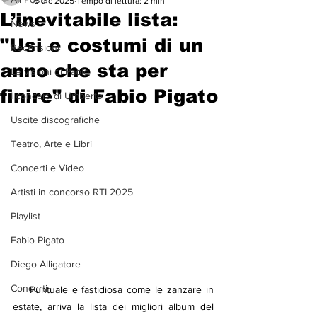
18 dic 2025
Tempo di lettura: 2 min
L’inevitabile lista:
News
"Usi e costumi di un
Recensioni
anno che sta per
Le visioni di Paolo
finire" di Fabio Pigato
I concerti di Umberto
Uscite discografiche
Teatro, Arte e Libri
Concerti e Video
Artisti in concorso RTI 2025
Playlist
Fabio Pigato
Diego Alligatore
Concerti
    Puntuale e fastidiosa come le zanzare in 
estate, arriva la lista dei migliori album del 