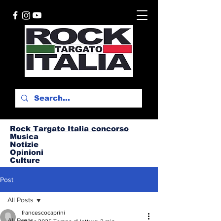
Rock Targato I
talia concorso
Musica
Notizie
Opinioni
Culture
Post
All Posts
francescocaprini
All Posts