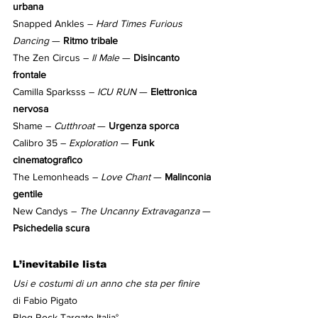
urbana
Snapped Ankles – 
Hard Times Furious 
Dancing
 — 
Ritmo tribale
The Zen Circus – 
Il Male
 — 
Disincanto 
frontale
Camilla Sparksss – 
ICU RUN
 — 
Elettronica 
nervosa
Shame – 
Cutthroat
 — 
Urgenza sporca
Calibro 35 – 
Exploration
 — 
Funk 
cinematografico
The Lemonheads – 
Love Chant
 — 
Malinconia 
gentile
New Candys – 
The Uncanny Extravaganza
 — 
Psichedelia scura
L’inevitabile lista
Usi e costumi di un anno che sta per finire
di Fabio Pigato
Blog Rock Targato Italia°