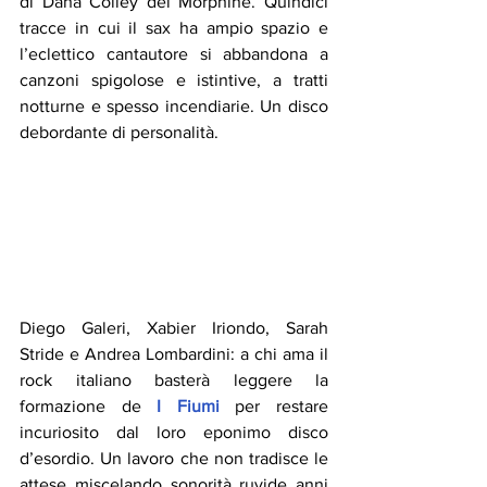
di Dana Colley dei Morphine. Quindici 
tracce in cui il sax ha ampio spazio e 
l’eclettico cantautore si abbandona a 
canzoni spigolose e istintive, a tratti 
notturne e spesso incendiarie. Un disco 
debordante di personalità.
Diego Galeri, Xabier Iriondo, Sarah 
Stride e Andrea Lombardini: a chi ama il 
rock italiano basterà leggere la 
formazione de 
I Fiumi
 per restare 
incuriosito dal loro eponimo disco 
d’esordio. Un lavoro che non tradisce le 
attese miscelando sonorità ruvide anni 