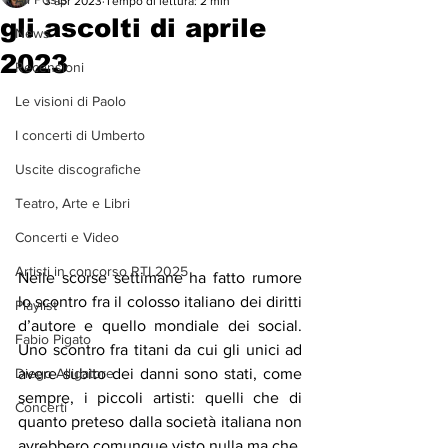
3 apr 2023
Tempo di lettura: 2 min
gli ascolti di aprile
News
2023
Recensioni
Le visioni di Paolo
I concerti di Umberto
Uscite discografiche
Teatro, Arte e Libri
Concerti e Video
Artisti in concorso RTI 2025
Nelle scorse settimane ha fatto rumore 
lo scontro fra il colosso italiano dei diritti 
Playlist
d’autore e quello mondiale dei social. 
Fabio Pigato
Uno scontro fra titani da cui gli unici ad 
avere subito dei danni sono stati, come 
Diego Alligatore
sempre, i piccoli artisti: quelli che di 
Concerti
quanto preteso dalla società italiana non 
avrebbero comunque visto nulla ma che, 