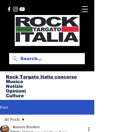
Rock Targato I
talia concorso
Musica
Notizie
Opinioni
Culture
Post
All Posts
Roberto Bonfanti
All Posts