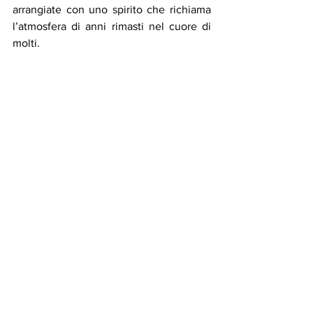
arrangiate con uno spirito che richiama 
l’atmosfera di anni rimasti nel cuore di 
molti.
Roberto Bonfanti
 [scrittore]
www.robertobonfanti.com
musicaitaliana
recensioni
ascoltidelmese
Recensioni