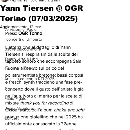
12 mar
Tempo di lettura: 2 min
Yann Tiersen @ OGR
News
Torino (07/03/2025)
Recensioni
Aggiornamento:
12 mar
Le visioni di Paolo
Press: 
OGR Torino
I concerti di Umberto
L’attenzione al dettaglio di Yann 
Uscite discografiche
Tiersen si respira sin dalla scelta del 
Teatro, Arte e Libri
tappeto sonoro che accompagna Sala 
Fucine all’arrivo sul palco del 
Concerti e Video
polistrumentista bretone: bassi corposi 
Artisti in concorso RTI 2025
e freschi synth tracciano una fase pre-
Playlist
concerto dove il gusto dell’artista è già 
nell'aria. Nota di merito per la scelta di 
Fabio Pigato
mixare 
thank you for reconding
 di 
Diego Alligatore
Oklou, tratto dall’album 
choke enought
, 
produzione gioiellino che nel 2025 ha 
Concerti
ufficialmente consacrato la 32enne 