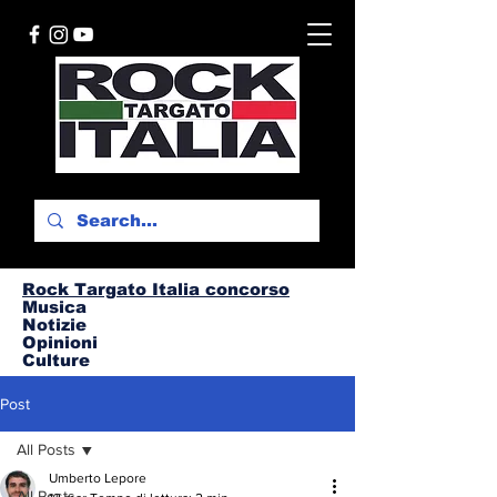
Rock Targato I
talia concorso
Musica
Notizie
Opinioni
Culture
Post
All Posts
Umberto Lepore
All Posts