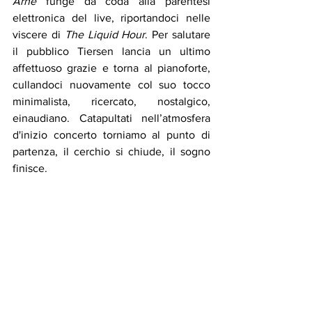
Arne
 funge da coda alla parentesi 
elettronica del live, riportandoci nelle 
viscere di 
The Liquid Hour
. Per salutare 
il pubblico Tiersen lancia un ultimo 
affettuoso grazie e torna al pianoforte, 
cullandoci nuovamente col suo tocco 
minimalista, ricercato, nostalgico, 
einaudiano. Catapultati nell’atmosfera 
d'inizio concerto torniamo al punto di 
partenza, il cerchio si chiude, il sogno 
finisce. 
Umberto Lepore
@thesound.ofbeauty
Recensioni
I concerti di Umberto
Concerti