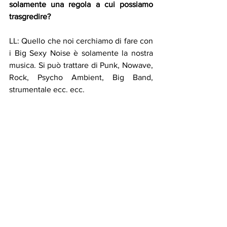
solamente una regola a cui possiamo 
trasgredire?
LL: Quello che noi cerchiamo di fare con 
i Big Sexy Noise è solamente la nostra 
musica. Si può trattare di Punk, Nowave, 
Rock, Psycho Ambient, Big Band, 
strumentale ecc. ecc.
Abbiamo un comune denominatore, ma 
allo stesso tempo ogni brano suona in 
modo diverso.
Potremmo anche chiamarla schizofrenia 
musicale.
Cerchiamo di creare il  miglior groove 
possibile, anche quando si tratta di testi 
che parlano di politica, di cazzate 
americane oppure solamente dei 
monologhi. Questi sono i Big Sexy Noise 
e alla fine della serata vogliamo 