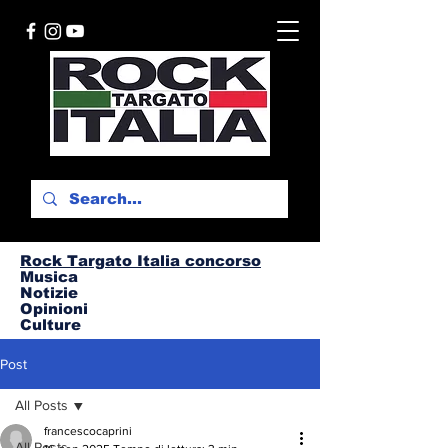
Rock Targato I
talia concorso
Musica
Notizie
Opinioni
Culture
Post
All Posts
francescocaprini
All Posts