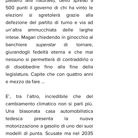
passerò alla naturale), dello 
spread 
a 
500 punti il governo di chi ha vinto le 
elezioni si sgretolerà grazie alla 
defezione del partito di turno e via ad 
un’altra ammucchiata delle larghe 
intese. Magari chiedendo in ginocchio al 
banchiere 
superstar
 di tornare, 
giurandogli fedeltà eterna e che mai 
nessuno si permetterà di contraddirlo o 
di disobbedire fino alla fine della 
legislatura. Capite che con quattro anni 
e mezzo da fare …
E’, tra l’altro, incredibile che del 
cambiamento climatico non si parli più. 
Una blasonata casa automobilistica 
tedesca presenta la nuova 
motorizzazione a gasolio di uno dei suoi 
modelli di punta. Scusate ma nel 2035 