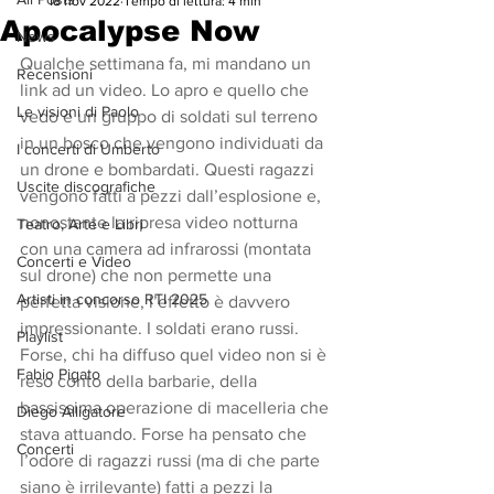
18 nov 2022
Tempo di lettura: 4 min
Apocalypse Now
News
Qualche settimana fa, mi mandano un 
Recensioni
link ad un video. Lo apro e quello che 
Le visioni di Paolo
vedo è un gruppo di soldati sul terreno 
in un bosco che vengono individuati da 
I concerti di Umberto
un drone e bombardati. Questi ragazzi 
Uscite discografiche
vengono fatti a pezzi dall’esplosione e, 
nonostante la ripresa video notturna 
Teatro, Arte e Libri
con una camera ad infrarossi (montata 
Concerti e Video
sul drone) che non permette una 
Artisti in concorso RTI 2025
perfetta visione, l’effetto è davvero 
impressionante. I soldati erano russi. 
Playlist
Forse, chi ha diffuso quel video non si è 
Fabio Pigato
reso conto della barbarie, della 
bassissima operazione di macelleria che 
Diego Alligatore
stava attuando. Forse ha pensato che 
Concerti
l’odore di ragazzi russi (ma di che parte 
siano è irrilevante) fatti a pezzi la 