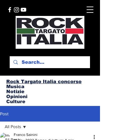
Rock Targato I
talia concorso
Musica
Notizie
Opinioni
Culture
Post
All Posts
Franco Sainini
All Posts