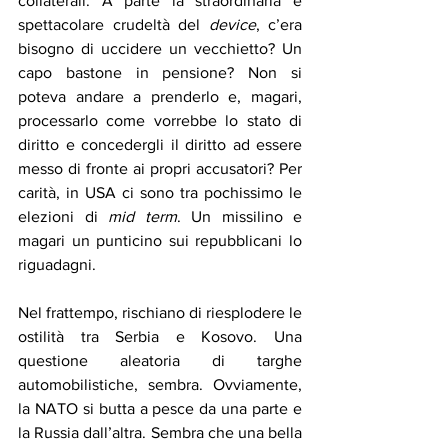
collaterali. A parte la straordinaria e 
spettacolare crudeltà del 
device
, c’era 
bisogno di uccidere un vecchietto? Un 
capo bastone in pensione? Non si 
poteva andare a prenderlo e, magari, 
processarlo come vorrebbe lo stato di 
diritto e concedergli il diritto ad essere 
messo di fronte ai propri accusatori? Per 
carità, in USA ci sono tra pochissimo le 
elezioni di 
mid term
. Un missilino e 
magari un punticino sui repubblicani lo 
riguadagni.
Nel frattempo, rischiano di riesplodere le 
ostilità tra Serbia e Kosovo. Una 
questione aleatoria di targhe 
automobilistiche, sembra. Ovviamente, 
la NATO si butta a pesce da una parte e 
la Russia dall’altra. Sembra che una bella 