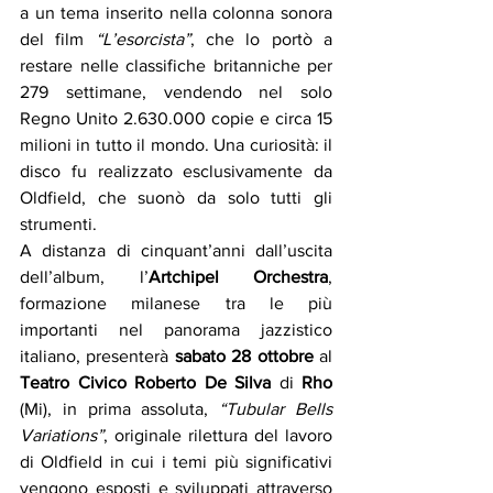
a un tema inserito nella colonna sonora 
del film 
“L’esorcista”
, che lo portò a 
restare nelle classifiche britanniche per 
279 settimane, vendendo nel solo 
Regno Unito 2.630.000 copie e circa 15 
milioni in tutto il mondo. Una curiosità: il 
disco fu realizzato esclusivamente da 
Oldfield, che suonò da solo tutti gli 
strumenti.
A distanza di cinquant’anni dall’uscita 
dell’album, l’
Artchipel Orchestra
, 
formazione milanese tra le più 
importanti nel panorama jazzistico 
italiano, presenterà 
sabato 28 ottobre
 al 
Teatro Civico Roberto De Silva 
di
 Rho
(Mi), in prima assoluta, 
“Tubular Bells 
Variations”
, originale rilettura del lavoro 
di Oldfield in cui i temi più significativi 
vengono esposti e sviluppati attraverso 