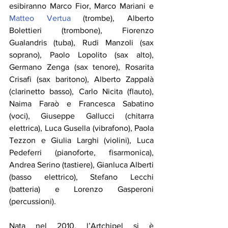
esibiranno Marco Fior, Marco Mariani e 
Matteo Vertua
 (trombe), Alberto 
Bolettieri (trombone), Fiorenzo 
Gualandris (tuba), Rudi Manzoli (sax 
soprano), Paolo Lopolito (sax alto), 
Germano Zenga (sax tenore), Rosarita 
Crisafi (sax baritono), Alberto Zappalà 
(clarinetto basso), Carlo Nicita (flauto), 
Naima Faraò e Francesca Sabatino 
(voci), Giuseppe Gallucci (chitarra 
elettrica), Luca Gusella (vibrafono), Paola 
Tezzon e Giulia Larghi (violini), Luca 
Pedeferri (pianoforte, fisarmonica), 
Andrea Serino (tastiere), Gianluca Alberti 
(basso elettrico), Stefano Lecchi 
(batteria) e Lorenzo Gasperoni 
(percussioni).
Nata nel 2010, l’Artchipel si è 