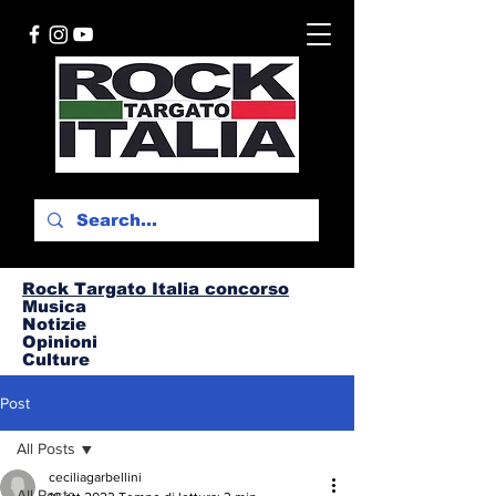
Rock Targato I
talia concorso
Musica
Notizie
Opinioni
Culture
Post
All Posts
ceciliagarbellini
All Posts