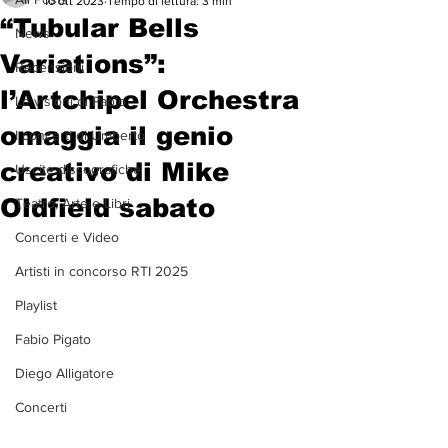
10 ott 2023
Tempo di lettura: 3 min
“Tubular Bells
News
Variations”:
Recensioni
l’Artchipel Orchestra
Le visioni di Paolo
omaggia il genio
I concerti di Umberto
creativo di Mike
Uscite discografiche
Oldfield sabato
Teatro, Arte e Libri
Concerti e Video
Artisti in concorso RTI 2025
Playlist
Fabio Pigato
Diego Alligatore
Concerti