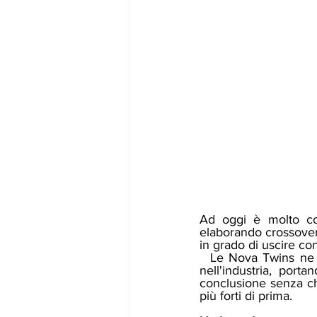
Ad oggi è molto com
elaborando crossover
in grado di uscire co
  Le Nova Twins ne sono un esempio notevole e stanno gestendo al meglio la loro ascesa 
nell'industria, port
conclusione senza che
più forti di prima. 