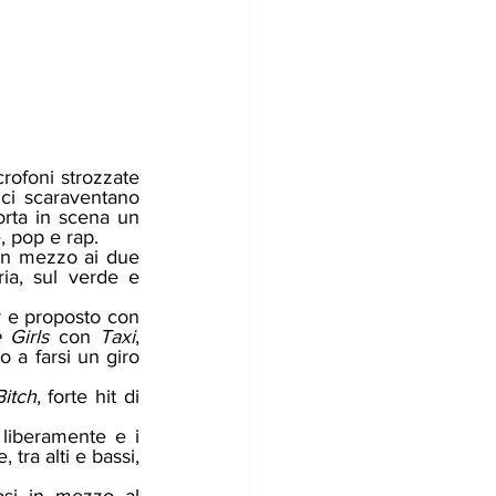
 ci scaraventano 
rta in scena un 
 pop e rap.   
in mezzo ai due 
ia, sul verde e 
 e proposto con 
Girls 
con 
Taxi
, 
 a farsi un giro 
Bitch
, forte hit di 
ra alti e bassi, 