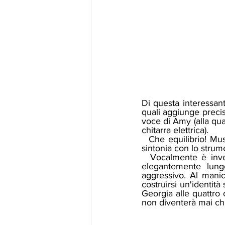
Di questa interessante
quali aggiunge precis
voce di Amy (alla qua
chitarra elettrica). 
  Che equilibrio! Musicalmente parlando la virtuosa è Georgia, bassista di talento e in ottima 
sintonia con lo strum
  Vocalmente è invece Amy a far la differenza, prima voce del duo e capace di spaziare 
elegantemente lung
aggressivo. Al mani
costruirsi un'identit
Georgia alle quattro
non diventerà mai chi