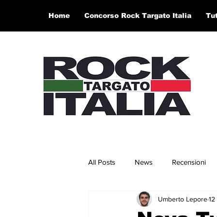
Home
Concorso Rock Targato Italia
Tu
All Posts
News
Recensioni
Umberto Lepore
12
Concerti e Video
Artisti in 