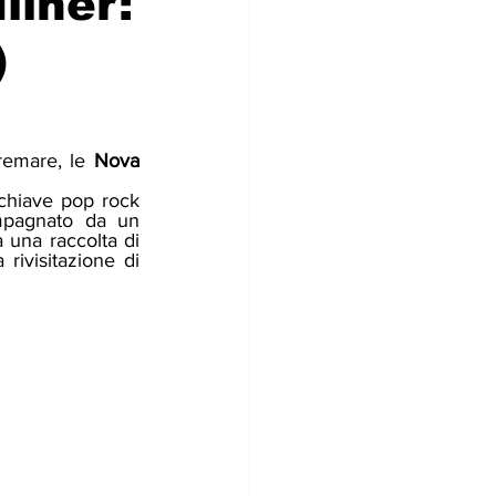
liner:
)
remare, le 
Nova 
chiave pop rock 
mpagnato da un 
 una raccolta di 
) alla quale aggiunge una curiosa rivisitazione di 