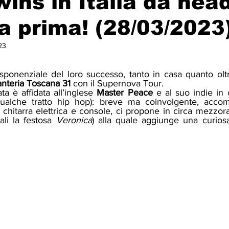
ins in Italia da head
a prima! (28/03/2023
23
 esponenziale del loro successo, tanto in casa quanto olt
nteria Toscana 31
 con il Supernova Tour. 
ata è affidata all’inglese 
Master Peace 
e al suo indie in 
ualche tratto hip hop): breve ma coinvolgente, acco
 chitarra elettrica e console, ci propone in circa mezzora
ali la festosa 
Veronica