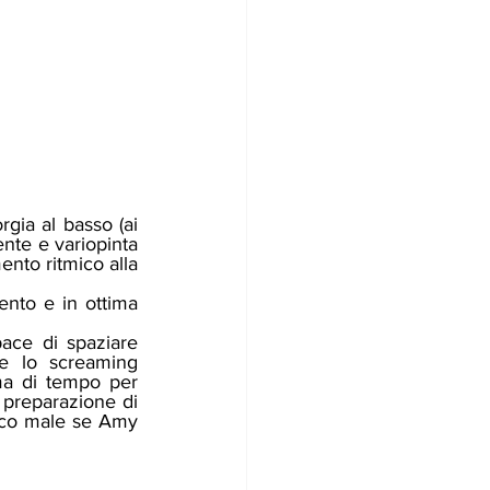
rgia al basso (ai 
nte e variopinta 
nto ritmico alla 
e lo screaming 
a di tempo per 
 preparazione di 
oco male se Amy 