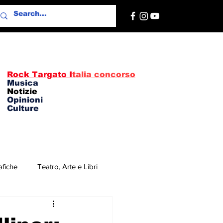
Rock Targato I
talia concorso
Musica
Notizie
Opinioni
Culture
afiche
Teatro, Arte e Libri
re
Concerti