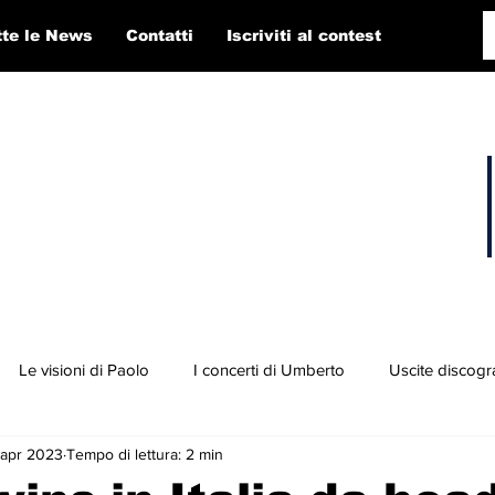
tte le News
Contatti
Iscriviti al contest
Le visioni di Paolo
I concerti di Umberto
Uscite discogr
 apr 2023
Tempo di lettura: 2 min
concorso RTI 2025
Playlist
Fabio Pigato
Diego Alligato