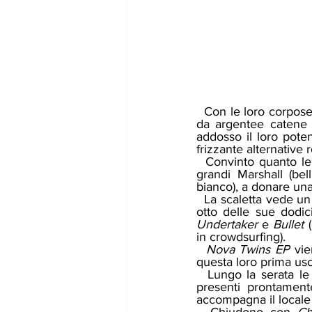
  Con le loro corpose e colorate pedaliere, dalle quali si ergono le aste dei microfoni strozzate 
da argentee catene (i
addosso il loro pote
frizzante alternative
  Convinto quanto le 
grandi Marshall (bel
bianco), a donare una
  La scaletta vede u
otto delle sue dodic
Undertaker
 e 
Bullet
 
in crowdsurfing). 
  Nova Twins EP
 vi
questa loro prima usc
  Lungo la serata le ragazze invitano il pubblico a sciogliersi ed esprimersi liberamente e i 
presenti  prontamente 
accompagna il locale 