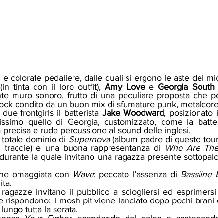
n tinta con il loro outfit), 
Amy Love
 e 
Georgia South
nte muro sonoro, frutto di una peculiare proposta che po
 rock condito da un buon mix di sfumature punk, metalcore,
due frontgirls il batterista 
Jake Woodward
, posizionato 
lissimo quello di Georgia, customizzato, come la batter
 precisa e rude percussione al sound delle inglesi.
n totale dominio di 
Supernova
 (album padre di questo tour
i traccie) e una buona rappresentanza di 
Who Are The 
(durante la quale invitano una ragazza presente sottopalco
ene omaggiata con 
Wave
; peccato l’assenza di 
Bassline 
ita.
rispondono: il mosh pit viene lanciato dopo pochi brani e, t
lungo tutta la serata.