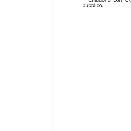
  Chiudono con 
Ch
pubblico. 