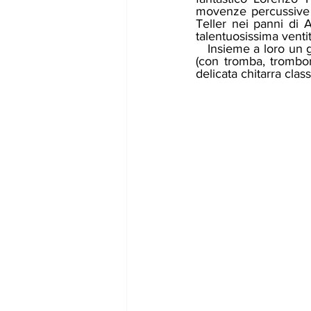
movenze percussive a
Teller nei panni di
talentuosissima venti
   Insieme a loro un gruppo d'archi (che ha visto duettare violini e violoncelli), una sezione fiati 
(con tromba, trombon
delicata chitarra class