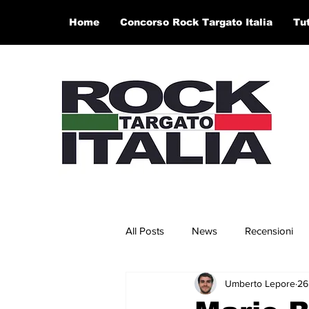
Home
Concorso Rock Targato Italia
Tu
All Posts
News
Recensioni
Umberto Lepore
26
Concerti e Video
Artisti in 