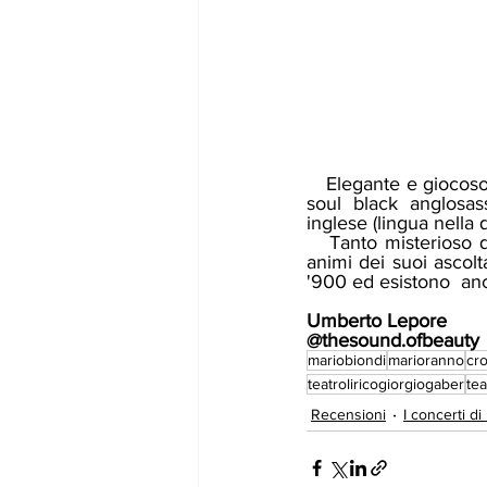
   Elegante e giocoso, il crooner siciliano classe ‘71 vive un'enorme passione per il mondo del 
soul black anglosas
inglese (lingua nella 
   Tanto misterioso quanto umano, Mario è un grande gigante gentile capace di scaldare gli 
animi dei suoi ascolt
'900 ed esistono  ancor
Umberto Lepore
@thesound.ofbeauty
mariobiondi
marioranno
cr
teatroliricogiorgiogaber
tea
Recensioni
I concerti d