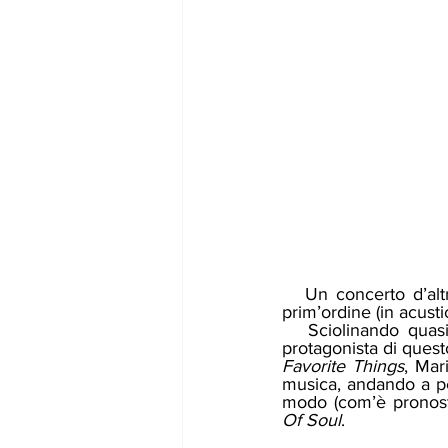
   Un concerto d’altri tempi, un soul jazz a dir poco raffinato e una squadra di musicisti di 
prim’ordine (in acustic
   Sciolinando quas
protagonista di questo
Favorite Things
, Mar
musica, andando a pes
modo (com’è pronosti
Of Soul
. 