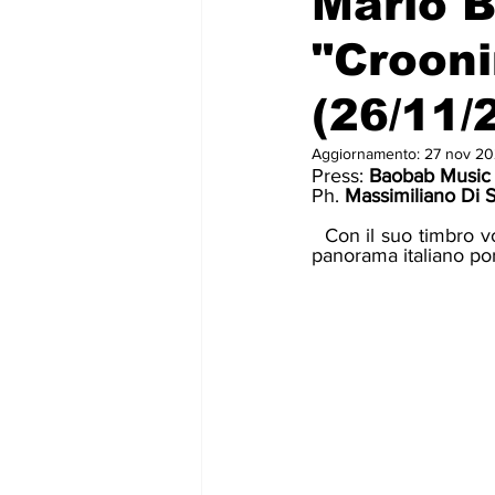
Mario B
"Crooni
(26/11/
Aggiornamento:
27 nov 2
Press: 
Baobab Music
Ph. 
Massimiliano Di 
  Con il suo timbro vocale dal profondo ed elegante crooning, la voce soul per eccellenza del 
panorama italiano por