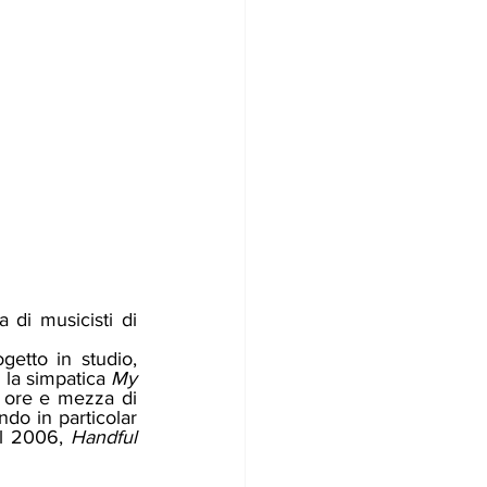
getto in studio, 
 la simpatica 
My 
 ore e mezza di 
do in particolar 
l 2006, 
Handful 