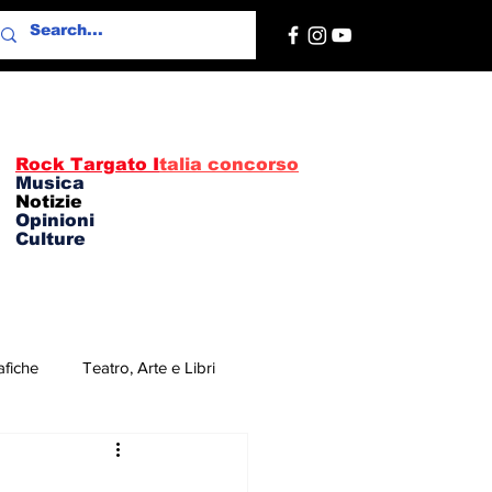
Rock Targato I
talia concorso
Musica
Notizie
Opinioni
Culture
afiche
Teatro, Arte e Libri
re
Concerti