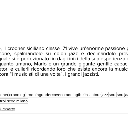
sone, spalmandolo su colori jazz e declinandolo prev
quale si è perfezionato fin dagli inizi della sua esperienza 
atori e cullarli ricordando loro che esiste ancora la musi
a “i musicisti di una volta”, i grandi jazzisti. 
ooner
crooning
crooningundercover
crooningtheitaliantour
jazz
soul
soulja
troliricodimilano
i Umberto