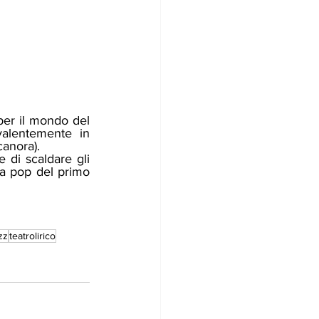
alentemente in 
canora). 
ca pop del primo 
zz
teatrolirico