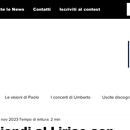
tte le News
Contatti
Iscriviti al contest
Le visioni di Paolo
I concerti di Umberto
Uscite discogr
 nov 2023
Tempo di lettura: 2 min
concorso RTI 2025
Playlist
Fabio Pigato
Diego Alligato