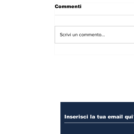
Commenti
Scrivi un commento...
Roberto Bonfanti: gli
ascolti di agosto 2026
Iscriviti alla nostr