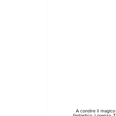
  A condire il magico mondo della sua calda e possente vocalità spiccano le interpretazioni del 
fantastico Lorenzo Tu