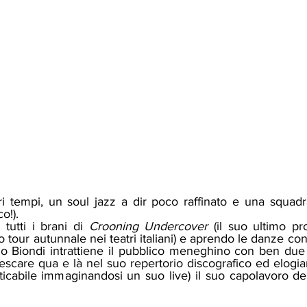
o!). 
i tutti i brani di 
Crooning Undercover 
(il suo ultimo pro
 tour autunnale nei teatri italiani) e aprendo le danze con
io Biondi intrattiene il pubblico meneghino con ben due
care qua e là nel suo repertorio discografico ed elogian
cabile immaginandosi un suo live) il suo capolavoro de