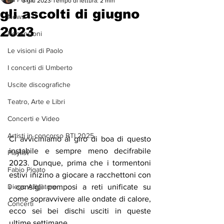
5 giu 2023
Tempo di lettura: 2 min
gli ascolti di giugno
News
2023
Recensioni
Le visioni di Paolo
I concerti di Umberto
Uscite discografiche
Teatro, Arte e Libri
Concerti e Video
Artisti in concorso RTI 2025
Ci avviciniamo al giro di boa di questo 
instabile e sempre meno decifrabile 
Playlist
2023. Dunque, prima che i tormentoni 
Fabio Pigato
estivi inizino a giocare a racchettoni con 
i consigli pomposi a reti unificate su 
Diego Alligatore
come sopravvivere alle ondate di calore, 
Concerti
ecco sei bei dischi usciti in queste 
ultime settimane.