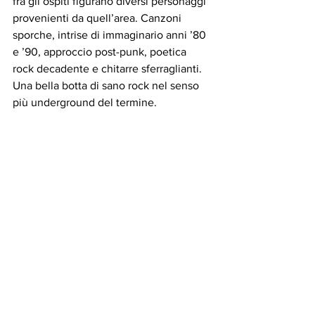
fra gli ospiti figurano diversi personaggi 
provenienti da quell’area. Canzoni 
sporche, intrise di immaginario anni ’80 
e ’90, approccio post-punk, poetica 
rock decadente e chitarre sferraglianti. 
Una bella botta di sano rock nel senso 
più underground del termine.
Roberto Bonfanti
 [scrittore]
www.robertobonfanti.com
recensioni
Recensioni