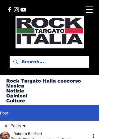
Rock Targato I
talia concorso
Musica
Notizie
Opinioni
Culture
Post
All Posts
Roberto Bonfanti
All Posts