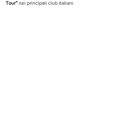
Tour”
 nei principali club italiani.
Lola Manzalini
DIVINAZIONE MILANO SRL
Ufficio Stampa, Radio, Tv, Web & Social 
Network
Via Andrea Palladio n. 16 - 20135 Milano
Tel. 0258310655 mob. 3925970778
Concerti e Video
Mostra tutti
Post recenti