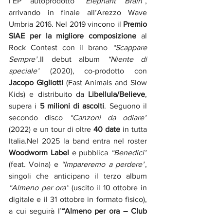
l’EP autoprodotto 
“Elephant Brain”
, 
arrivando in finale all’Arezzo Wave 
Umbria 2016. Nel 2019 vincono il 
Premio 
SIAE per la migliore composizione
 al 
Rock Contest con il brano 
“Scappare 
Sempre”
.Il debut album 
“Niente di 
speciale”
 (2020), co-prodotto con 
Jacopo Gigliotti
 (Fast Animals and Slow 
Kids) e distribuito da 
Libellula/Believe
, 
supera i 
5 milioni di ascolti
. Seguono il 
secondo disco 
“Canzoni da odiare”
(2022) e un tour di oltre 
40 date
 in tutta 
Italia.Nel 2025 la band entra nel roster 
Woodworm Label
 e pubblica 
“Benedici”
(feat. Voina) e 
“Impareremo a perdere”
, 
singoli che anticipano il terzo album 
“Almeno per ora”
 (uscito il 10 ottobre in 
digitale e il 31 ottobre in formato fisico), 
a cui seguirà l’
“Almeno per ora – Club 