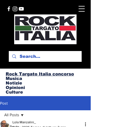
Rock Targato I
talia concorso
Musica
Notizie
Opinioni
Culture
Post
All Posts
Lola Manzalini_
All Posts