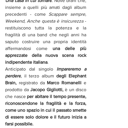
Una casa in cui tornare
. Nove brani che, 
insieme a quelli più amati dagli album 
precedenti - come 
Scappare sempre, 
Weekend, Anche questa è insicurezza
 - 
restituiscono tutta la potenza e la 
fragilità di una band che negli anni ha 
saputo costruire una propria identità 
affermandosi come 
una delle più 
apprezzate della nuova scena rock 
indipendente italiana
.
Anticipato dal singolo 
Impareremo a 
perdere
, il terzo album 
degli Elephant 
Brain, 
registrato da 
Marco Romanelli
 e 
prodotto da 
Jacopo Gigliotti, 
è un disco 
che nasce 
per abitare il tempo presente, 
riconoscendone la fragilità e la forza, 
come uno spazio in cui il passato smette 
di essere solo dolore e il futuro inizia a 
farsi possibile.