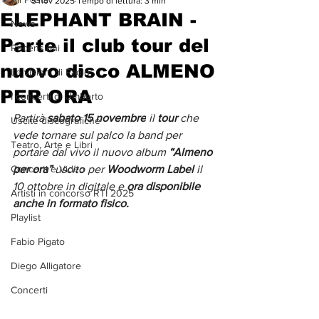
5 nov 2025
Tempo di lettura: 3 min
ELEPHANT BRAIN -
News
Parte il club tour del
Recensioni
nuovo disco ALMENO
Le visioni di Paolo
PER ORA
I concerti di Umberto
Partirà 
sabato 15 novembre
 il 
tour 
che 
Uscite discografiche
vede tornare sul palco la band per 
Teatro, Arte e Libri
portare dal vivo il nuovo album 
“Almeno 
Concerti e Video
per ora” 
uscito per 
Woodworm Label 
il 
10 ottobre
in digitale e 
ora disponibile 
Artisti in concorso RTI 2025
anche in formato fisico.
Playlist
Fabio Pigato
Diego Alligatore
Concerti