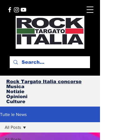
Rock Targato I
talia concorso
Musica
Notizie
Opinioni
Culture
Tutte le News
All Posts
All Posts