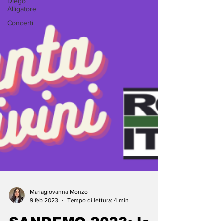
Diego
Alligatore
Concerti
Mariagiovanna Monzo
9 feb 2023
Tempo di lettura: 4 min