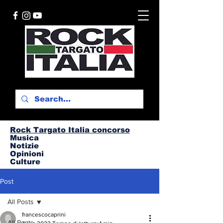
Rock Targato I
talia concorso
Musica
Notizie
Opinioni
Culture
Post
All Posts
francescocaprini
All Posts