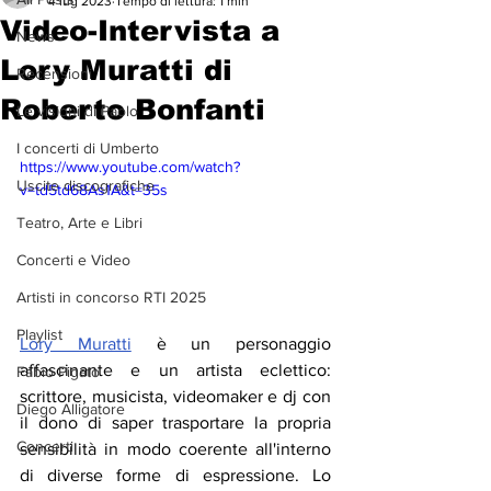
4 lug 2023
Tempo di lettura: 1 min
Video-Intervista a
News
Lory Muratti di
Recensioni
Roberto Bonfanti
Le visioni di Paolo
I concerti di Umberto
https://www.youtube.com/watch?
Uscite discografiche
v=td5td68As1A&t=35s
Teatro, Arte e Libri
Concerti e Video
Artisti in concorso RTI 2025
Playlist
Lory Muratti
 è un personaggio 
affascinante e un artista eclettico: 
Fabio Pigato
scrittore, musicista, videomaker e dj con 
Diego Alligatore
il dono di saper trasportare la propria 
Concerti
sensibilità in modo coerente all'interno 
di diverse forme di espressione. Lo 