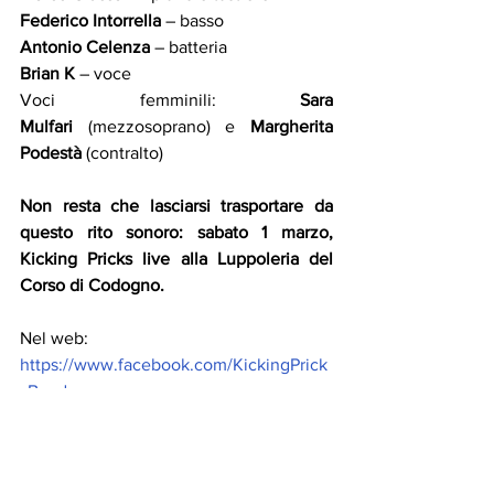
Federico Intorrella
 – basso
Antonio Celenza
 – batteria
Brian K
 – voce
Voci femminili: 
Sara 
Mulfari
 (mezzosoprano) e 
Margherita 
Podestà
 (contralto)
Non resta che lasciarsi trasportare da 
questo rito sonoro: sabato 1 marzo, 
Kicking Pricks live alla Luppoleria del 
Corso di Codogno.
Nel web:
https://www.facebook.com/KickingPrick
sBand
https://www.instagram.com/kickingprick
sband