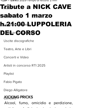
25 feb 2025
Tempo di lettura: 2 min
Tribute a NICK CAVE
News
sabato 1 marzo
Recensioni
h.21:00 LUPPOLERIA
Le visioni di Paolo
DEL CORSO
I concerti di Umberto
Uscite discografiche
Teatro, Arte e Libri
Concerti e Video
Artisti in concorso RTI 2025
Playlist
Fabio Pigato
Diego Alligatore
KICKING PRICKS
Concerti
Alcool, fumo, omicidio e perdizione, 