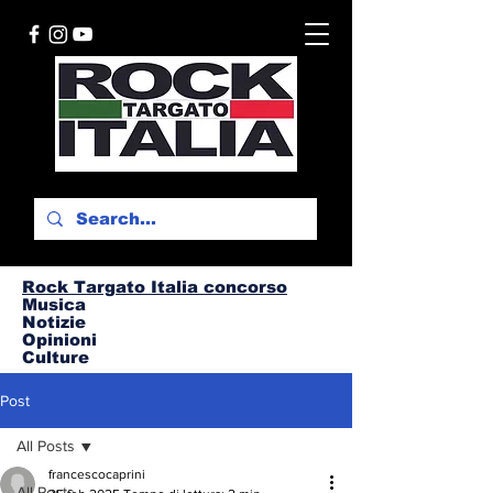
Rock Targato I
talia concorso
Musica
Notizie
Opinioni
Culture
Post
All Posts
francescocaprini
All Posts