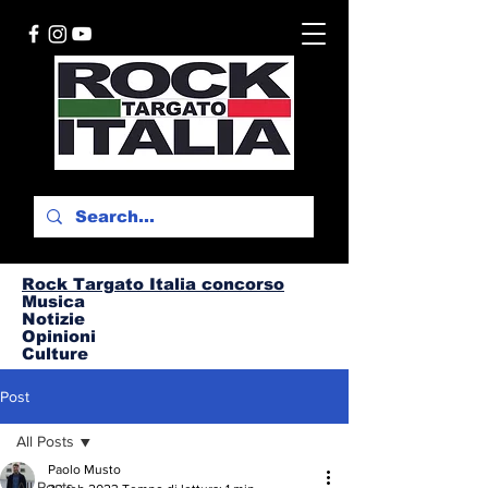
Rock Targato I
talia concorso
Musica
Notizie
Opinioni
Culture
Post
All Posts
Paolo Musto
All Posts