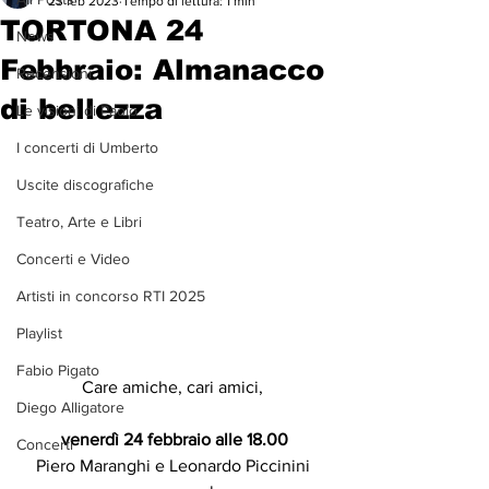
23 feb 2023
Tempo di lettura: 1 min
TORTONA 24
News
Febbraio: Almanacco
Recensioni
di bellezza
Le visioni di Paolo
I concerti di Umberto
Uscite discografiche
Teatro, Arte e Libri
Concerti e Video
Artisti in concorso RTI 2025
Playlist
Fabio Pigato
Care amiche, cari amici, 
Diego Alligatore
venerdì 24 febbraio alle 18.00
Concerti
Piero Maranghi e Leonardo Piccinini 