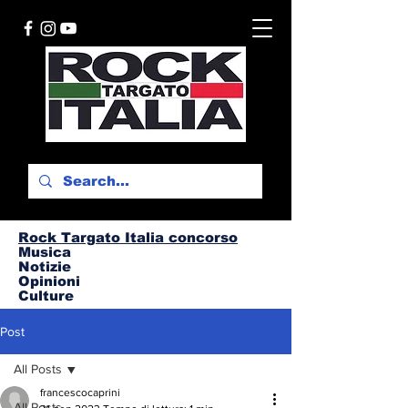
Rock Targato I
talia concorso
Musica
Notizie
Opinioni
Culture
Post
All Posts
francescocaprini
All Posts