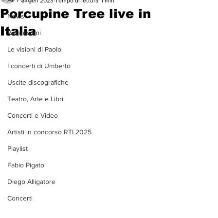
31 gen 2023
Tempo di lettura: 1 min
Porcupine Tree live in
News
Italia
Recensioni
Le visioni di Paolo
I concerti di Umberto
Uscite discografiche
Teatro, Arte e Libri
Concerti e Video
Artisti in concorso RTI 2025
Playlist
Fabio Pigato
Diego Alligatore
Concerti