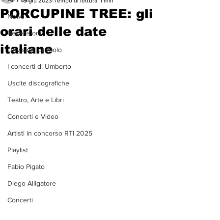
19 giu 2023
Tempo di lettura: 1 min
PORCUPINE TREE: gli
News
orari delle date
Recensioni
italiane
Le visioni di Paolo
I concerti di Umberto
Uscite discografiche
Teatro, Arte e Libri
Concerti e Video
Artisti in concorso RTI 2025
Playlist
Fabio Pigato
Diego Alligatore
Concerti