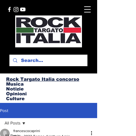
Rock Targato I
talia concorso
Musica
Notizie
Opinioni
Culture
Post
All Posts
francescocaprini
All Posts