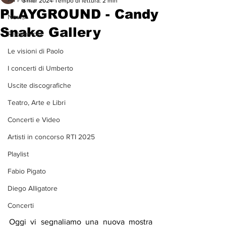
5 mar 2024
Tempo di lettura: 2 min
PLAYGROUND - Candy
News
Snake Gallery
Recensioni
Le visioni di Paolo
I concerti di Umberto
Uscite discografiche
Teatro, Arte e Libri
Concerti e Video
Artisti in concorso RTI 2025
Playlist
Fabio Pigato
Diego Alligatore
Concerti
Oggi vi segnaliamo una nuova mostra 