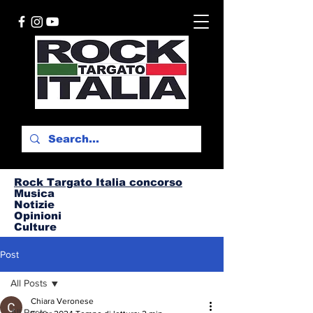
Rock Targato I
talia concorso
Musica
Notizie
Opinioni
Culture
Post
All Posts
Chiara Veronese
All Posts