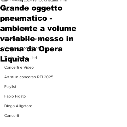
14 mag 2024
Tempo di lettura: 1 min
Grande oggetto
News
pneumatico -
Recensioni
ambiente a volume
Le visioni di Paolo
variabile messo in
I concerti di Umberto
scena da Opera
Uscite discografiche
Liquida
Teatro, Arte e Libri
Concerti e Video
Artisti in concorso RTI 2025
Playlist
Fabio Pigato
Diego Alligatore
Concerti