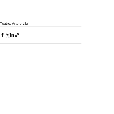
Teatro, Arte e Libri
Mostra tutti
Post recenti