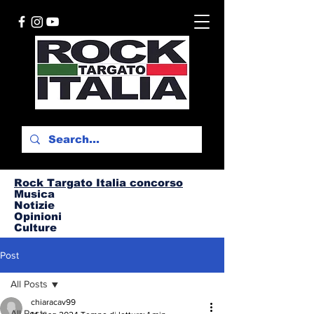
Rock Targato I
talia concorso
Musica
Notizie
Opinioni
Culture
Post
All Posts
chiaracav99
All Posts