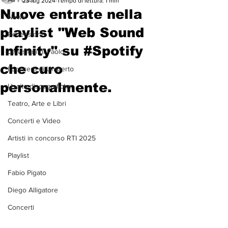
23 lug 2024
Tempo di lettura: 1 min
Nuove entrate nella
News
playlist "Web Sound
Recensioni
Infinity" su #Spotify
Le visioni di Paolo
che curo
I concerti di Umberto
personalmente.
Uscite discografiche
Teatro, Arte e Libri
Concerti e Video
Artisti in concorso RTI 2025
Playlist
Fabio Pigato
Diego Alligatore
Concerti