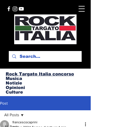
Rock Targato I
talia concorso
Musica
Notizie
Opinioni
Culture
Post
All Posts
francescocaprini
All Posts