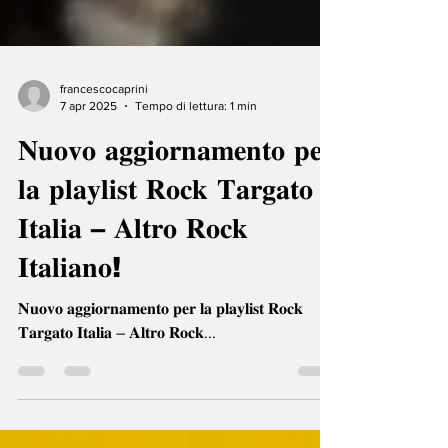
francescocaprini
7 apr 2025
Tempo di lettura: 1 min
𝐍𝐮𝐨𝐯𝐨 𝐚𝐠𝐠𝐢𝐨𝐫𝐧𝐚𝐦𝐞𝐧𝐭𝐨 𝐩𝐞𝐫
𝐥𝐚 𝐩𝐥𝐚𝐲𝐥𝐢𝐬𝐭 𝐑𝐨𝐜𝐤 𝐓𝐚𝐫𝐠𝐚𝐭𝐨
𝐈𝐭𝐚𝐥𝐢𝐚 – 𝐀𝐥𝐭𝐫𝐨 𝐑𝐨𝐜𝐤
𝐈𝐭𝐚𝐥𝐢𝐚𝐧𝐨!
𝐍𝐮𝐨𝐯𝐨 𝐚𝐠𝐠𝐢𝐨𝐫𝐧𝐚𝐦𝐞𝐧𝐭𝐨 𝐩𝐞𝐫 𝐥𝐚 𝐩𝐥𝐚𝐲𝐥𝐢𝐬𝐭 𝐑𝐨𝐜𝐤
𝐓𝐚𝐫𝐠𝐚𝐭𝐨 𝐈𝐭𝐚𝐥𝐢𝐚 – 𝐀𝐥𝐭𝐫𝐨 𝐑𝐨𝐜𝐤...