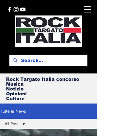
Rock Targato I
talia concorso
Musica
Notizie
Opinioni
Culture
Tutte le News
All Posts
All Posts