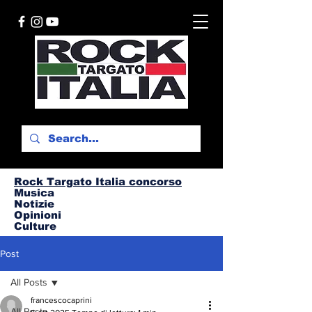
Rock Targato I
talia concorso
Musica
Notizie
Opinioni
Culture
Post
All Posts
francescocaprini
All Posts