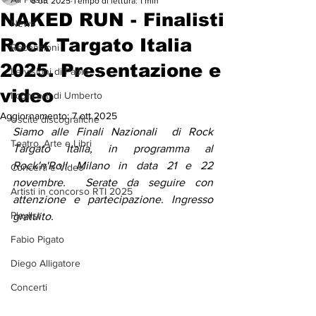
6 ott 2025
Tempo di lettura: 1 min
NAKED RUN - Finalisti
News
Rock Targato Italia
Recensioni
2025. Presentazione e
Le visioni di Paolo
video
I concerti di Umberto
Aggiornamento:
7 ott 2025
Uscite discografiche
Siamo alle Finali Nazionali  di Rock 
Teatro, Arte e Libri
Targato Italia, in programma al 
Rock'n'Roll Milano in data 21 e 22 
Concerti e Video
novembre.  Serate da seguire con 
Artisti in concorso RTI 2025
attenzione e partecipazione. Ingresso 
Playlist
gratuito.
Fabio Pigato
Diego Alligatore
Concerti