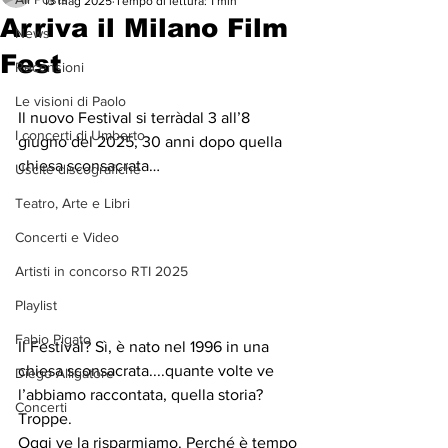
13 mag 2025
Tempo di lettura: 1 min
Arriva il Milano Film
News
Fest
Recensioni
Le visioni di Paolo
Il nuovo Festival si terràdal 3 all’8 
I concerti di Umberto
giugno del 2025
, 
30 anni dopo quella 
chiesa sconsacrata…
Uscite discografiche
Teatro, Arte e Libri
Concerti e Video
Artisti in concorso RTI 2025
Playlist
Fabio Pigato
Il Festival? Sì, è nato nel 1996 in una 
chiesa sconsacrata....quante volte ve 
Diego Alligatore
l’abbiamo raccontata, quella storia? 
Concerti
Troppe.
Oggi ve la risparmiamo. Perché è tempo 