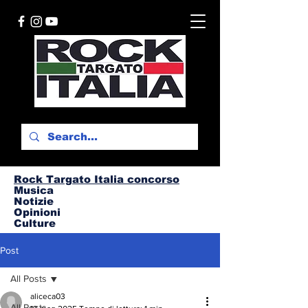
Rock Targato I
talia concorso
Musica
Notizie
Opinioni
Culture
Post
All Posts
aliceca03
All Posts