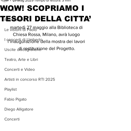
27 mag 2025
Tempo di lettura: 3 min
WOW! SCOPRIAMO I
News
TESORI DELLA CITTA’
Recensioni
martedì 27 maggio alla Biblioteca di 
Le visioni di Paolo
Chiesa Rossa, Milano, avrà luogo 
I concerti di Umberto
l’inaugurazione della mostra dei lavori 
di restituzione del Progetto.
Uscite discografiche
Teatro, Arte e Libri
Concerti e Video
Artisti in concorso RTI 2025
Playlist
Fabio Pigato
Diego Alligatore
Concerti