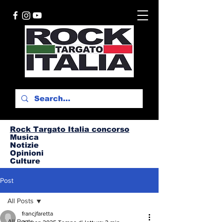
Rock Targato I
talia concorso
Musica
Notizie
Opinioni
Culture
Post
All Posts
francjfaretta
All Posts