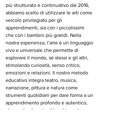
più strutturato e continuativo dal 2016, 
abbiamo scelto di utilizzare le arti come 
veicolo privilegiato per gli 
apprendimenti, sia con i piccolissimi 
che con i bambini più grandi. Nella 
nostra esperienza, l’arte è un linguaggio 
vivo e universale che permette di 
esplorare il mondo, sé stessi e gli altri, 
stimolando curiosità, senso critico, 
emozioni e relazioni. Il nostro metodo 
educativo integra teatro, musica, 
narrazione, pittura e natura come 
strumenti quotidiani per dare forma a un 
apprendimento profondo e autentico, 
che mette al centro il bambino e la sua 
esperienza. Partecipare al progetto 
WOW significa per noi continuare a 
costruire ponti tra cultura, infanzia e 