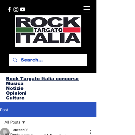
Rock Targato I
talia concorso
Musica
Notizie
Opinioni
Culture
Post
All Posts
aliceca03
All Posts