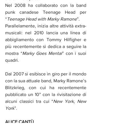
Nel 2008 ha collaborato con la band 
punk canadese Teenage Head per 
“
Teenage Head with Marky Ramone
”. 
Parallelamente, inizia altre attività extra-
musicali: nel 2010 lancia una linea di 
abbigliamento con Tommy Hilfigher e 
più recentemente si dedica a seguire la 
mostra “
Marky Goes Mental
” con i suoi 
quadri.  
Dal 2007 si esibisce in giro per il mondo 
con la sua attuale band, Marky Ramone’s 
Blitzkrieg, con cui ha recentemente 
pubblicato un 10” con la rivisitazione di 
alcuni classici tra cui “
New York, New 
York
”.
ALICE CANTÙ
DIVINAZIONE MILANO SRL