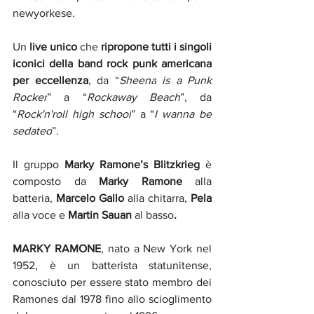
newyorkese. 
Un 
live unico
 che 
ripropone tutti i singoli 
iconici della band rock punk americana 
per eccellenza
, da “
Sheena
is a Punk 
Rocker
” a “
Rockaway Beach
”, da 
“
Rock'n'roll high school
” a “
I wanna be 
sedated
”.
Il gruppo 
Marky Ramone’s Blitzkrieg
 è 
composto da
 Marky Ramone
 alla 
batteria, 
Marcelo Gallo 
alla chitarra,
 Pela 
alla voce e
 Martin Sauan 
al basso
.
MARKY RAMONE
, nato a New York nel 
1952, è un batterista statunitense, 
conosciuto per essere stato membro dei 
Ramones dal 1978 fino allo scioglimento 