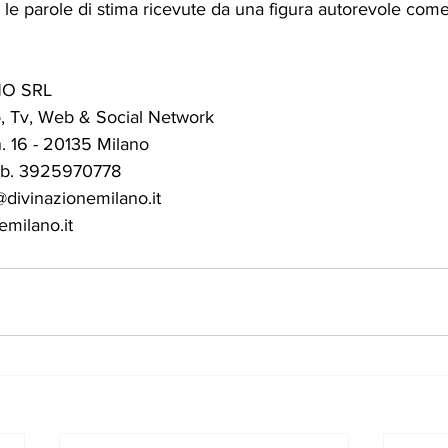
 le parole di stima ricevute da una figura autorevole co
NO SRL
o, Tv, Web & Social Network  
. 16 - 20135 Milano  
ob. 3925970778
@divinazionemilano.it
milano.it