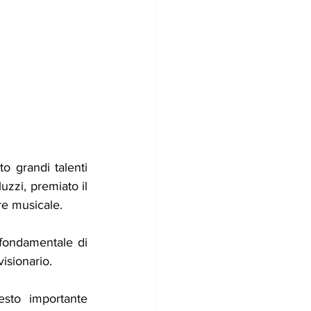
 grandi talenti 
zzi, premiato il 
re musicale.
fondamentale di 
isionario.
sto importante 