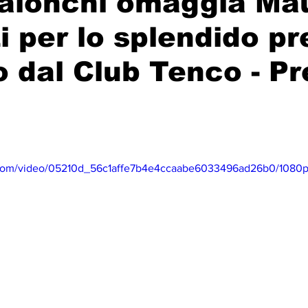
aionchi omaggia Ma
i per lo splendido p
o dal Club Tenco - P
ic.com/video/05210d_56c1affe7b4e4ccaabe6033496ad26b0/1080p