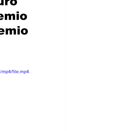
uro
remio
remio
/mp4/file.mp4