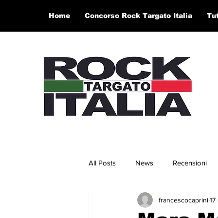
Home
Concorso Rock Targato Italia
Tu
All Posts
News
Recensioni
francescocaprini
17
Concerti e Video
Artisti in 