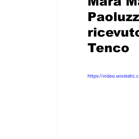
Mara M
Paoluzz
ricevut
Tenco
https://video.wixstat