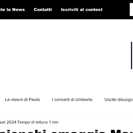
tte le News
Contatti
Iscriviti al contest
Le visioni di Paolo
I concerti di Umberto
Uscite discogr
 set 2024
Tempo di lettura: 1 min
concorso RTI 2025
Playlist
Fabio Pigato
Diego Alligato