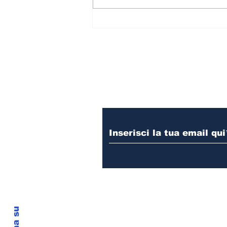
Gli Space Cows vi
aspettano con il meglio
del rock anni '70, '80 e
'90
Iscriviti alla nostr
Torna su