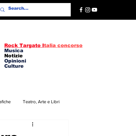
Rock Targato I
talia concorso
Musica
Notizie
Opinioni
Culture
afiche
Teatro, Arte e Libri
re
Concerti