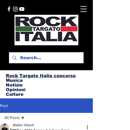
Rock Targato I
talia concorso
Musica
Notizie
Opinioni
Culture
Post
All Posts
Walter Viberti
All Posts