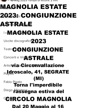
10 mag 2023
Tempo di lettura: 2 min
MAGNOLIA ESTATE
News
2023: CONGIUNZIONE
Recensioni
ASTRALE
Le visioni di Paolo
MAGNOLIA ESTATE 
I concerti di Umberto
2023
Uscite discografiche
CONGIUNZIONE 
Teatro, Arte e Libri
ASTRALE
Concerti e Video
via Circonvallazione 
Artisti in concorso RTI 2025
Idroscalo, 41, SEGRATE 
Playlist
(MI)
Fabio Pigato
Torna l'imperdibile 
Diego Alligatore
rassegna estiva del
CIRCOLO MAGNOLIA
Concerti
Dal 20 Maggio al 16 