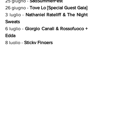
25 giugno - 
SadSummerFest
26 giugno - 
Tove Lo [Special Guest Gaia]
3 luglio - 
Nathaniel Rateliff & The Night 
Sweats
6 luglio - 
Giorgio Canali & Rossofuoco + 
Edda
8 luglio - 
Sticky Fingers
11 luglio - 
Ben Harper & The Innocent 
Criminals [Very Special Guest John 
Butler]
13 luglio - 
VIVA! HELLO! MILANO w/ 
Caribou + Elkka dj + Wayne Snow
31 luglio - 
Fat Freddy’s Drop
2 agosto - 
Russian Circles
24 agosto - 
Steel Pulse
25 agosto - 
The Struts
31 agosto - 
Tv Girl
Concerti e Video