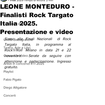
7 ott 2025
Tempo di lettura: 2 min
LEONE MONTEDURO -
News
Finalisti Rock Targato
Recensioni
Italia 2025.
Le visioni di Paolo
Presentazione e video
I concerti di Umberto
Siamo alle Finali Nazionali  di Rock 
Uscite discografiche
Targato Italia, in programma al 
Teatro, Arte e Libri
Rock'n'Roll Milano in data 21 e 22 
Concerti e Video
novembre.  Serate da seguire con 
attenzione e partecipazione. Ingresso 
Artisti in concorso RTI 2025
gratuito.
Playlist
Fabio Pigato
Diego Alligatore
Concerti