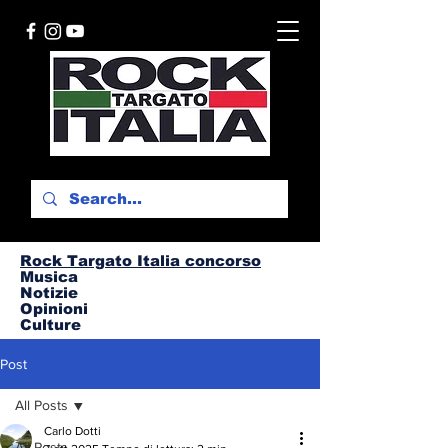
Rock Targato I
talia concorso
Musica
Notizie
Opinioni
Culture
Post
All Posts
Carlo Dotti
All Posts