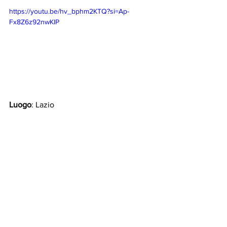
https://youtu.be/hv_bphm2KTQ?si=Ap-
Fx8Z6z92nwKIP
Luogo
: Lazio
Genere
: cantautorato
La Redazione di Rock Targato Italia
info@rocktargatoitalia.it
Artisti in concorso RTI 2025