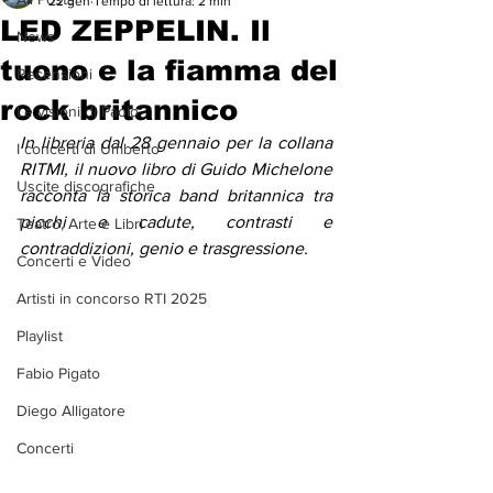
22 gen
Tempo di lettura: 2 min
LED ZEPPELIN. Il
News
tuono e la fiamma del
Recensioni
rock britannico
Le visioni di Paolo
In libreria dal 28 gennaio per la collana 
I concerti di Umberto
RITMI, il nuovo libro di Guido Michelone 
Uscite discografiche
racconta la storica band britannica tra 
picchi e cadute, contrasti e 
Teatro, Arte e Libri
contraddizioni, genio e trasgressione.
Concerti e Video
Artisti in concorso RTI 2025
Playlist
Fabio Pigato
Diego Alligatore
Concerti