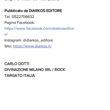
Pubblicato da DIARKOS EDITORE
Tel. 0522706632 
Pagina Facebook: 
https://www.facebook.com/diarkoseditor
e/
Instagram: @diarkos_editore
Sito: 
https://www.diarkos.it/
CARLO DOTTI
DIVINAZIONE MILANO SRL / ROCK 
TARGATO ITALIA
Ufficio Stampa, Radio, Tv, Web & Social 
Network
Via Andrea Palladio n. 16 - 20135 Milano
Tel. 0258310655 mob. 3925970778
e-mail: 