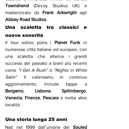
Townshend
 (Decoy Studios UK) e 
masterizzato da 
Frank Arkwright
 agli 
Abbey Road Studios
.
Una scaletta tra classici e 
nuove sonorità
Il tour estivo porta i 
Planet Funk
 in 
numerose città italiane ed europee, con 
una scaletta che alterna i grandi 
successi del passato a brani più recenti 
come 
“I Get A Rush”
 e 
“Nights in White 
Satin”
. Il calendario, in continuo 
aggiornamento, include tappe a 
Bergamo
, 
Lisbona
, 
Spilimbergo
, 
Venezia
, 
Firenze
, 
Pescara
 e molte altre 
località.
Una storia lunga 25 anni
Nati nel 1999 dall’unione dei 
Souled 