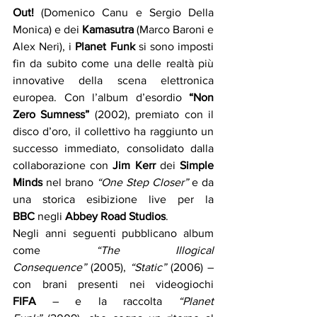
Out!
 (Domenico Canu e Sergio Della 
Monica) e dei 
Kamasutra
 (Marco Baroni e 
Alex Neri), i 
Planet Funk
 si sono imposti 
fin da subito come una delle realtà più 
innovative della scena elettronica 
europea. Con l’album d’esordio 
“Non 
Zero Sumness”
 (2002), premiato con il 
disco d’oro, il collettivo ha raggiunto un 
successo immediato, consolidato dalla 
collaborazione con 
Jim Kerr
 dei 
Simple 
Minds
 nel brano 
“One Step Closer”
 e da 
una storica esibizione live per la 
BBC
 negli 
Abbey Road Studios
.
Negli anni seguenti pubblicano album 
come 
“The Illogical 
Consequence”
 (2005), 
“Static”
 (2006) – 
con brani presenti nei videogiochi 
FIFA
 – e la raccolta 
“Planet 