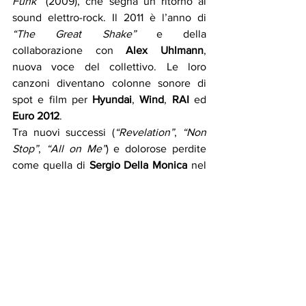
Funk”
 (2009), che segna un ritorno al 
sound elettro-rock. Il 2011 è l’anno di 
“The Great Shake”
 e della 
collaborazione con 
Alex Uhlmann
, 
nuova voce del collettivo. Le loro 
canzoni diventano colonne sonore di 
spot e film per 
Hyundai
, 
Wind
, 
RAI
 ed 
Euro 2012
.
Tra nuovi successi (
“Revelation”
, 
“Non 
Stop”
, 
“All on Me”
) e dolorose perdite 
come quella di 
Sergio Della Monica
 nel 
2018, i Planet Funk hanno continuato a 
reinventarsi, mantenendo viva l’essenza 
collettiva del progetto, offrendo al 
pubblico spettacoli immersivi tra musica, 
visual e performance.
Nel 2020, per il ventesimo anniversario, 
esce l’album celebrativo 
“20:20”
, una 
raccolta rimasterizzata dei loro maggiori 