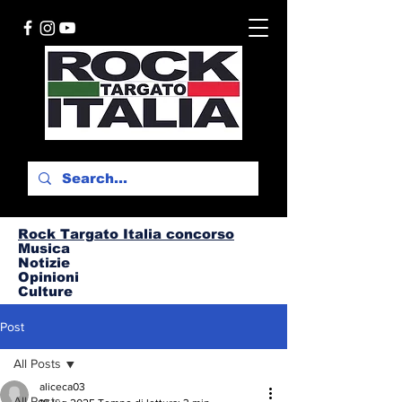
Rock Targato I
talia concorso
Musica
Notizie
Opinioni
Culture
Post
All Posts
aliceca03
All Posts