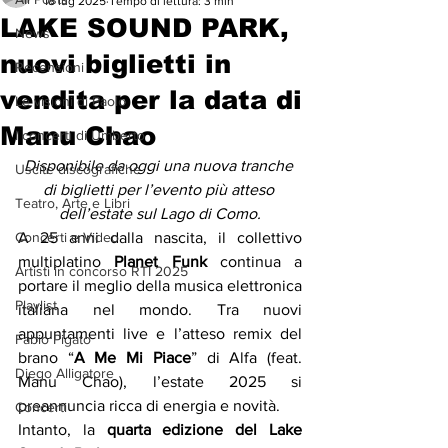
18 lug 2025
Tempo di lettura: 3 min
LAKE SOUND PARK,
News
nuovi biglietti in
Recensioni
vendita per la data di
Le visioni di Paolo
Manu Chao
I concerti di Umberto
Disponibile da oggi una nuova tranche 
Uscite discografiche
di biglietti per l’evento più atteso 
Teatro, Arte e Libri
dell’estate sul Lago di Como.
Concerti e Video
A 25 anni dalla nascita, il collettivo 
multiplatino 
Planet Funk
 continua a 
Artisti in concorso RTI 2025
portare il meglio della musica elettronica 
Playlist
italiana nel mondo. Tra nuovi 
appuntamenti live e l’atteso remix del 
Fabio Pigato
brano “
A Me Mi Piace
” di Alfa (feat. 
Diego Alligatore
Manu Chao), l’estate 2025 si 
preannuncia ricca di energia e novità.
Concerti
Intanto, la 
quarta edizione del Lake 