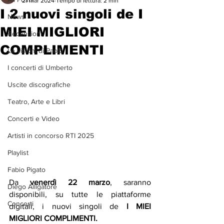
21 mar 2024
Tempo di lettura: 2 min
I 2 nuovi singoli de I
News
MIEI MIGLIORI
Recensioni
COMPLIMENTI
Le visioni di Paolo
I concerti di Umberto
Uscite discografiche
Teatro, Arte e Libri
Concerti e Video
Artisti in concorso RTI 2025
Playlist
Fabio Pigato
Da 
venerdì 22 marzo
, saranno 
Diego Alligatore
disponibili, su tutte le piattaforme 
Concerti
digitali, i nuovi singoli de 
I MIEI 
MIGLIORI COMPLIMENTI. 