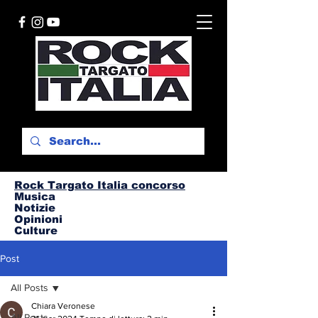
Rock Targato I
talia concorso
Musica
Notizie
Opinioni
Culture
Post
All Posts
Chiara Veronese
All Posts