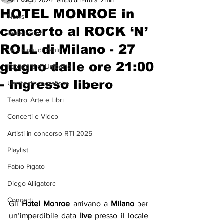
21 giu 2024
Tempo di lettura: 2 min
HOTEL MONROE in
News
concerto al ROCK ‘N’
Recensioni
ROLL di Milano - 27
Le visioni di Paolo
giugno dalle ore 21:00
I concerti di Umberto
- Ingresso libero
Uscite discografiche
Teatro, Arte e Libri
Concerti e Video
Artisti in concorso RTI 2025
Playlist
Fabio Pigato
Diego Alligatore
Concerti
Gli 
Hotel Monroe
 arrivano a 
Milano
 per 
un’imperdibile data 
live
 presso il locale 