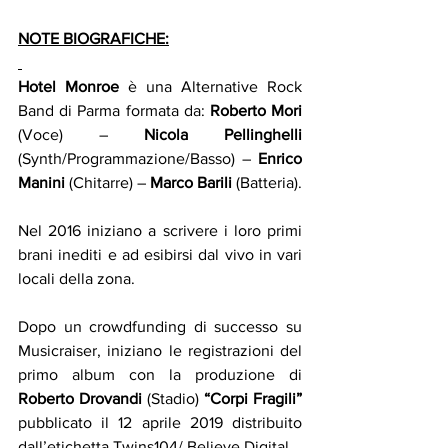
NOTE BIOGRAFICHE:
Hotel Monroe
 è una Alternative Rock 
Band di Parma formata da: 
Roberto Mori
(Voce) – 
Nicola Pellinghelli
(Synth/Programmazione/Basso) – 
Enrico 
Manini
 (Chitarre) – 
Marco Barili
 (Batteria).
Nel 2016 iniziano a scrivere i loro primi 
brani inediti e ad esibirsi dal vivo in vari 
locali della zona.
Dopo un crowdfunding di successo su 
Musicraiser, iniziano le registrazioni del 
primo album con la produzione di 
Roberto Drovandi
 (Stadio) 
“Corpi Fragili”
pubblicato il 12 aprile 2019 distribuito 
dall’etichetta Twins104/ Believe Digital.