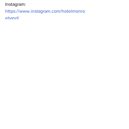
Instagram: 
https://www.instagram.com/hotelmonro
eband/
Sito web:
https://hotelmonroe.it
Facebook:
 https://www.facebook.com/h
otelmonroe
YouTube:
 https://www.youtube.com/@H
otelMonroe
CHIARA CAVALLI | ALICE FACCO
DIVINAZIONE MILANO SRL
Ufficio Stampa, Radio, Tv, Web & Social 
Network  
Via Andrea Palladio n. 16 - 20135 
Milano  
Tel. 0258310655 mob. 3925970778
e-mail: 
ufficiostampa@divinazionemilano.it
web: 
www.divinazionemilano.it