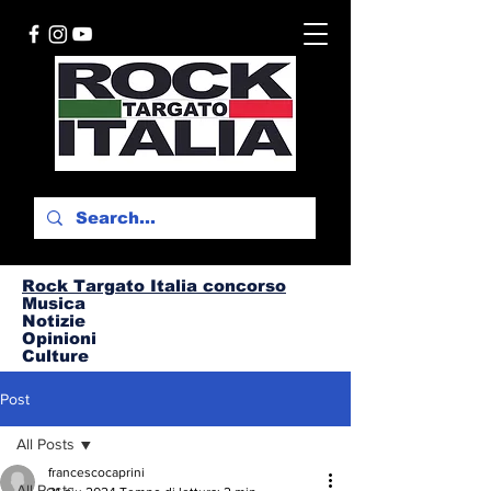
Rock Targato I
talia concorso
Musica
Notizie
Opinioni
Culture
Post
All Posts
francescocaprini
All Posts