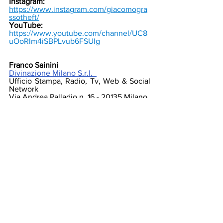
Instagram:
https://www.instagram.com/giacomogra
ssotheft/
YouTube: 
https://www.youtube.com/channel/UC8
uOoRlm4iSBPLvub6FSUlg
Franco Sainini
Divinazione Milano S.r.l.  
Ufficio Stampa, Radio, Tv, Web & Social 
Network  
Via Andrea Palladio n. 16 - 20135 Milano  
Tel. 02 5831 0655  mob. 3925970778
e-mail: 
ufficiostampa@divinazionemilano.it
www.divinazionemilano.it
Teatro, Arte e Libri