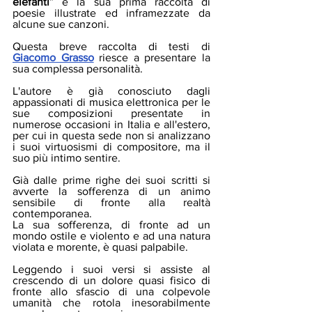
elefanti
” è la sua prima raccolta di 
poesie illustrate ed inframezzate da 
alcune sue canzoni.
Questa breve raccolta di testi di 
Giacomo Grasso
 riesce a presentare la 
sua complessa personalità.
L'autore è già conosciuto dagli 
appassionati di musica elettronica per le 
sue composizioni presentate in 
numerose occasioni in Italia e all'estero, 
per cui in questa sede non si analizzano 
i suoi virtuosismi di compositore, ma il 
suo più intimo sentire. 
Già dalle prime righe dei suoi scritti si 
avverte la sofferenza di un animo 
sensibile di fronte alla realtà 
contemporanea.
La sua sofferenza, di fronte ad un 
mondo ostile e violento e ad una natura 
violata e morente, è quasi palpabile.
Leggendo i suoi versi si assiste al 
crescendo di un dolore quasi fisico di 
fronte allo sfascio di una colpevole 
umanità che rotola inesorabilmente 