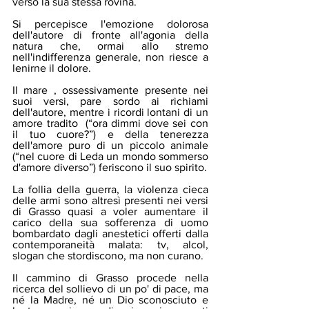
verso la sua stessa rovina. 
Si percepisce l'emozione dolorosa 
dell'autore di fronte all'agonia della 
natura che, ormai allo stremo 
nell'indifferenza generale, non riesce a 
lenirne il dolore.
Il mare , ossessivamente presente nei 
suoi versi, pare sordo ai richiami 
dell'autore, mentre i ricordi lontani di un 
amore tradito  (“ora dimmi dove sei con 
il tuo cuore?”) e della tenerezza 
dell'amore puro di un piccolo animale  
(“nel cuore di Leda un mondo sommerso 
d'amore diverso”) feriscono il suo spirito.
La follia della guerra, la violenza cieca 
delle armi sono altresì presenti nei versi 
di Grasso quasi a voler aumentare il 
carico della sua sofferenza di uomo 
bombardato dagli anestetici offerti dalla 
contemporaneità malata: tv, alcol, 
slogan che stordiscono, ma non curano.
Il cammino di Grasso procede nella 
ricerca del sollievo di un po' di pace, ma 
né la Madre, né un Dio sconosciuto e 