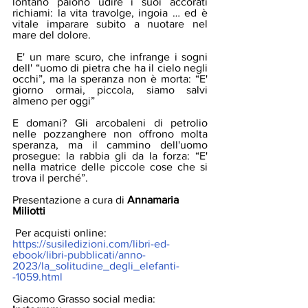
lontano paiono udire i suoi accorati 
richiami: la vita travolge, ingoia … ed è 
vitale imparare subito a nuotare nel 
mare del dolore.
 E' un mare scuro, che infrange i sogni 
dell' “uomo di pietra che ha il cielo negli 
occhi”, ma la speranza non è morta: “E' 
giorno ormai, piccola, siamo salvi 
almeno per oggi”
E domani? Gli arcobaleni di petrolio 
nelle pozzanghere non offrono molta 
speranza, ma il cammino dell'uomo 
prosegue: la rabbia gli da la forza: “E' 
nella matrice delle piccole cose che si 
trova il perché”.
Presentazione a cura di 
Annamaria 
Miliotti
 Per acquisti online: 
https://susiledizioni.com/libri-ed-
ebook/libri-pubblicati/anno-
2023/la_solitudine_degli_elefanti-
-1059.html
Giacomo Grasso social media: