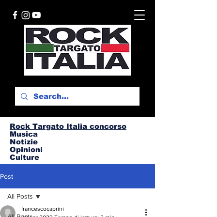
Rock Targato I
talia concorso
Musica
Notizie
Opinioni
Culture
Post
All Posts
francescocaprini
All Posts