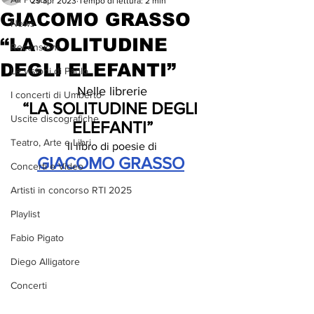
29 apr 2023
Tempo di lettura: 2 min
GIACOMO GRASSO
News
“LA SOLITUDINE
Recensioni
DEGLI ELEFANTI”
Le visioni di Paolo
Nelle librerie
I concerti di Umberto
“LA SOLITUDINE DEGLI 
Uscite discografiche
ELEFANTI”
Teatro, Arte e Libri
Il libro di poesie di
GIACOMO GRASSO
Concerti e Video
Artisti in concorso RTI 2025
Playlist
Fabio Pigato
Diego Alligatore
Concerti