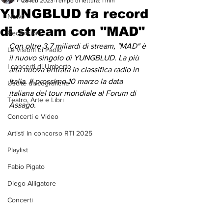
28 feb 2023
Tempo di lettura: 1 min
YUNGBLUD fa record
News
di stream con "MAD"
Recensioni
Con oltre 3,7 miliardi di stream, "MAD" è 
Le visioni di Paolo
il nuovo singolo di YUNGBLUD. La più 
I concerti di Umberto
alta nuova entrata in classifica radio in 
Italia. Il prossimo 10 marzo la data 
Uscite discografiche
italiana del tour mondiale al Forum di 
Teatro, Arte e Libri
Assago. 
Concerti e Video
Artisti in concorso RTI 2025
Playlist
Fabio Pigato
Diego Alligatore
Concerti