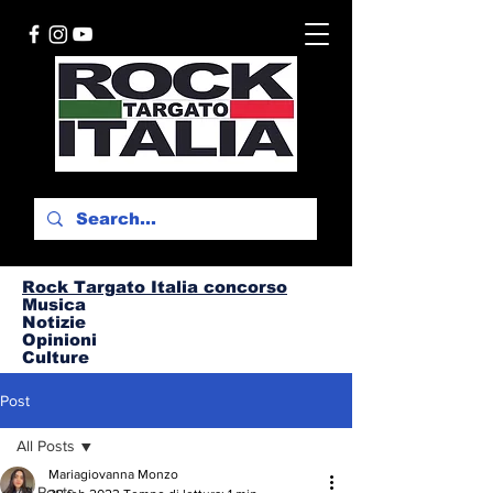
Rock Targato I
talia concorso
Musica
Notizie
Opinioni
Culture
Post
All Posts
Mariagiovanna Monzo
All Posts