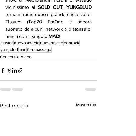
vicinissimo al 
SOLD OUT
, 
YUNGBLUD
torna in radio dopo il grande successo di 
Tissues (Top20 EarOne e ancora 
suonato da alcuni network a distanza di 
mesi!) con il singolo 
MAD
!
musica
nuovosingolo
nuoveuscite
poprock
yungblud
mad
forumassago
Concerti e Video
Mostra tutti
Post recenti