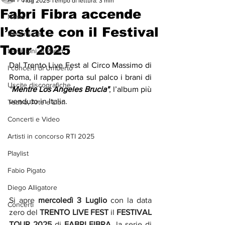
1 lug 2025
Tempo di lettura: 3 min
Fabri Fibra accende
News
l’estate con il Festival
Recensioni
Tour 2025
Le visioni di Paolo
Dal Trento Live Fest al Circo Massimo di 
I concerti di Umberto
Roma, il rapper porta sul palco i brani di 
Uscite discografiche
"
Mentre Los Angeles Brucia"
, l’album più 
venduto in Italia.
Teatro, Arte e Libri
Concerti e Video
Artisti in concorso RTI 2025
Playlist
Fabio Pigato
Diego Alligatore
Si apre 
mercoledì 3 Luglio
 con la data 
Concerti
zero del 
TRENTO LIVE FEST
 il 
FESTIVAL 
TOUR 2025
 di 
FABRI FIBRA
, la serie di 