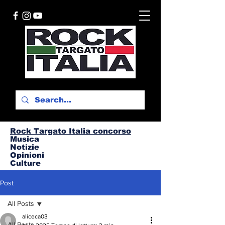
Rock Targato I
talia concorso
Musica
Notizie
Opinioni
Culture
Post
All Posts
aliceca03
All Posts