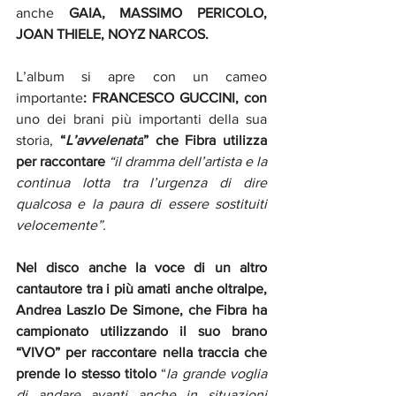
anche
 GAIA, MASSIMO PERICOLO, 
JOAN THIELE, NOYZ NARCOS.
L’album si apre con un cameo 
importante
: FRANCESCO GUCCINI, con 
uno dei brani più importanti della sua 
storia,
 “
L’avvelenata
” che Fibra utilizza 
per raccontare 
“il dramma dell’artista e la 
continua lotta tra l’urgenza di dire 
qualcosa e la paura di essere sostituiti 
velocemente”.
Nel disco anche la voce di un altro 
cantautore tra i più amati anche oltralpe, 
Andrea Laszlo De Simone, che Fibra ha 
campionato utilizzando il suo brano 
“VIVO” per raccontare nella traccia che 
prende lo stesso titolo 
“
la grande voglia 
di andare avanti anche in situazioni 