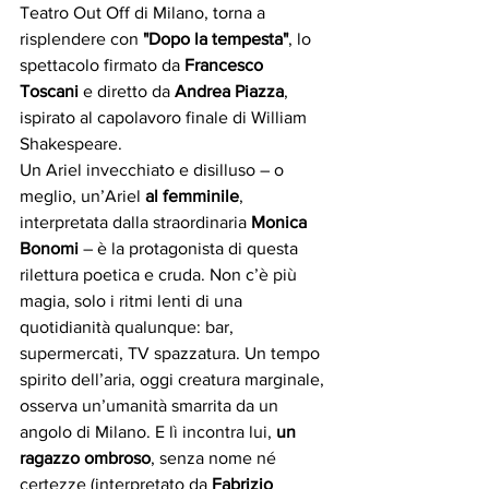
Teatro Out Off di Milano, torna a 
risplendere con 
"Dopo la tempesta"
, lo 
spettacolo firmato da 
Francesco 
Toscani
 e diretto da 
Andrea Piazza
, 
ispirato al capolavoro finale di William 
Shakespeare.
Un Ariel invecchiato e disilluso – o 
meglio, un’Ariel 
al femminile
, 
interpretata dalla straordinaria 
Monica 
Bonomi
 – è la protagonista di questa 
rilettura poetica e cruda. Non c’è più 
magia, solo i ritmi lenti di una 
quotidianità qualunque: bar, 
supermercati, TV spazzatura. Un tempo 
spirito dell’aria, oggi creatura marginale, 
osserva un’umanità smarrita da un 
angolo di Milano. E lì incontra lui, 
un 
ragazzo ombroso
, senza nome né 
certezze (interpretato da 
Fabrizio 