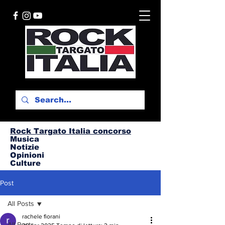
Rock Targato I
talia concorso
Musica
Notizie
Opinioni
Culture
Post
All Posts
rachele fiorani
All Posts