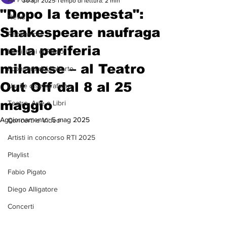
30 apr 2025
Tempo di lettura: 2 min
"Dopo la tempesta":
News
Shakespeare naufraga
Recensioni
nella periferia
Le visioni di Paolo
milanese – al Teatro
I concerti di Umberto
Out Off dal 8 al 25
Uscite discografiche
maggio
Teatro, Arte e Libri
Aggiornamento:
5 mag 2025
Concerti e Video
Artisti in concorso RTI 2025
Playlist
Fabio Pigato
Diego Alligatore
Concerti