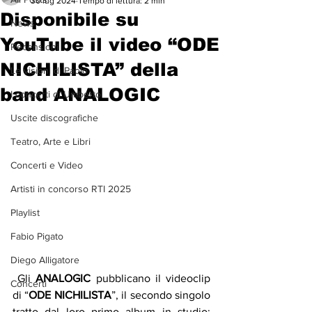
30 lug 2024
Tempo di lettura: 2 min
Disponibile su
News
YouTube il video “ODE
Recensioni
NICHILISTA” della
Le visioni di Paolo
band ANALOGIC
I concerti di Umberto
Uscite discografiche
Teatro, Arte e Libri
Concerti e Video
Artisti in concorso RTI 2025
Playlist
Fabio Pigato
Diego Alligatore
 Gli 
ANALOGIC
 pubblicano il videoclip 
Concerti
di “
ODE NICHILISTA
”, il secondo singolo 
tratto dal loro primo album in studio: 