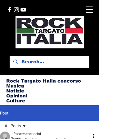
Rock Targato I
talia concorso
Musica
Notizie
Opinioni
Culture
Post
All Posts
francescocaprini
All Posts