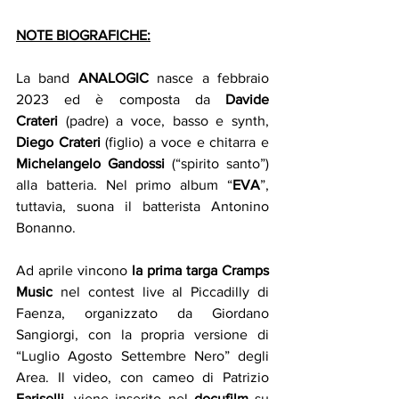
NOTE BIOGRAFICHE:
La band 
ANALOGIC
 nasce a febbraio 
2023 ed è composta da 
Davide 
Crateri
 (padre) a voce, basso e synth, 
Diego Crateri
 (figlio) a voce e chitarra e 
Michelangelo Gandossi 
(“spirito santo”) 
alla batteria. Nel primo album “
EVA
”, 
tuttavia, suona il batterista Antonino 
Bonanno.
Ad aprile vincono 
la prima targa Cramps 
Music
 nel contest live al Piccadilly di 
Faenza, organizzato da Giordano 
Sangiorgi, con la propria versione di 
“Luglio Agosto Settembre Nero” degli 
Area. Il video, con cameo di Patrizio 
Fariselli
, viene inserito nel 
docufilm
 su 