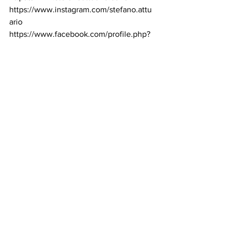
https://www.instagram.com/stefano.attu
ario
https://www.facebook.com/profile.php?
id=1772848424
https://twitter.com/SteAttuario
https://www.youtube.com/@StefanoAttu
ario_Official
Sulle piattaforme digitali:
Il nuovo album “Nemesi” di Stefano 
Attuario: 
https://frontl.ink/qbwndb5
Per ulteriori informazioni, interviste o 
richieste di immagini, contattare: 
3925970778 – 
ufficiostampa@divinazionemilano.it
ALICE FACCO / CHIARA CAVALLI