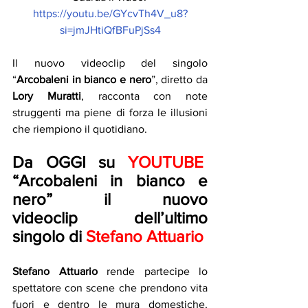
https://youtu.be/GYcvTh4V_u8?
si=jmJHtiQfBFuPjSs4
Il nuovo videoclip del singolo 
“
Arcobaleni in bianco e nero
”, diretto da 
Lory Muratti
, racconta con note 
struggenti ma piene di forza le illusioni 
che riempiono il quotidiano. 
Da OGGI su 
YOUTUBE
“Arcobaleni in bianco e 
nero” il nuovo 
videoclip dell’ultimo 
singolo di 
Stefano Attuario
Stefano Attuario
 rende partecipe lo 
spettatore con scene che prendono vita 
fuori e dentro le mura domestiche, 