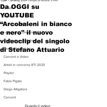
27 mag 2024
Tempo di lettura: 3 min
Da OGGI su
News
YOUTUBE
Recensioni
“Arcobaleni in bianco
Le visioni di Paolo
e nero" il nuovo
I concerti di Umberto
videoclip del singolo
Uscite discografiche
di Stefano Attuario
Teatro, Arte e Libri
Concerti e Video
Artisti in concorso RTI 2025
Playlist
Fabio Pigato
Diego Alligatore
Concerti
Guarda il video: 