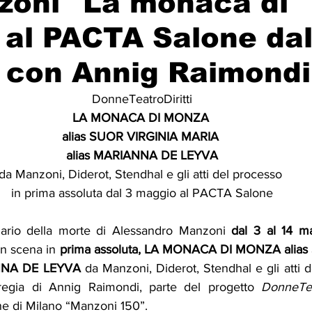
zoni "La monaca di
al PACTA Salone dal
 con Annig Raimondi
DonneTeatroDiritti
LA MONACA DI MONZA 
alias SUOR VIRGINIA MARIA 
alias MARIANNA DE LEYVA
da Manzoni, Diderot, Stendhal e gli atti del processo 
in prima assoluta dal 3 maggio al PACTA Salone
ario della morte di Alessandro Manzoni 
dal 3 al 14 m
 in scena
in 
prima assoluta, LA MONACA DI MONZA alias
NNA DE LEYVA 
da
Manzoni, Diderot, Stendhal e gli atti d
egia di Annig Raimondi, parte del progetto 
DonneTea
e di Milano “Manzoni 150”.