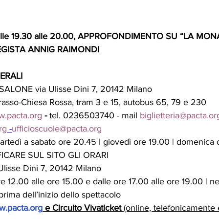
dalle 19.30 alle 20.00, APPROFONDIMENTO SU “LA MON
GISTA ANNIG RAIMONDI
ERALI
ALONE via Ulisse Dini 7, 20142 Milano
sso-Chiesa Rossa, tram 3 e 15, autobus 65, 79 e 230
.pacta.org
 -
 tel. 0236503740 - mail 
biglietteria@pacta.or
rg
 -
ufficioscuole@pacta.org
artedì a sabato ore 20.45 | giovedì ore 19.00 | domenica o
IFICARE SUL SITO GLI ORARI
 Ulisse Dini 7, 20142 Milano
re 12.00 alle ore 15.00 e dalle ore 17.00 alle ore 19.00 | nei
ima dell’inizio dello spettacolo 
.pacta.org
 e Circuito Vivaticket 
(online, telefonicamente 