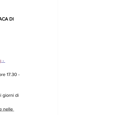
ACA DI 
g
 - 
re 17.30 - 
 giorni di 
e nelle 