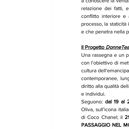
a conoscere la verità
relazione dei fatti, 
conflitto interiore 
processo, la staticit
e che penetra nella p
Il Progetto 
DonneTeatr
Una rassegna e un per
con l'obiettivo di met
cultura dell'emancipaz
contemporanee, lungo
diritto alla qualità de
e individui.
Seguono: 
dal 19 al
Oliva, sull’icona ital
di Coco Chanel; il 
2
PASSAGGIO NEL MOND