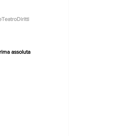
DonneTeatroDiritti
    prima assoluta