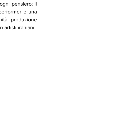
la gioia del vivere in totalità, in contrapposizione con la violenza che soffoca ogni pensiero; il 
 performer e una 
ità, produzione 
rtisti iraniani.