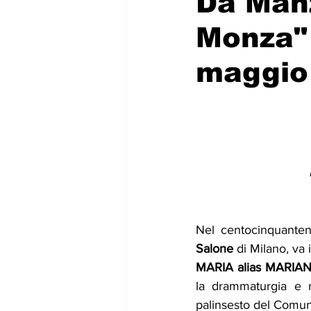
Da Man
Monza" 
maggio
Nel centocinquanten
Salone
 di Milano, va
MARIA alias MARIA
la
drammaturgia e r
palinsesto del Comun