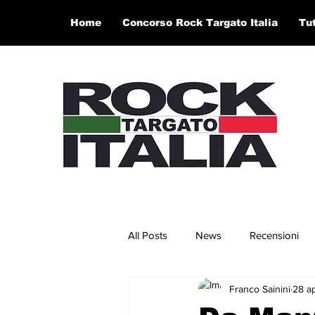
Home
Concorso Rock Targato Italia
Tu
All Posts
News
Recensioni
Franco Sainini
28 a
Concerti e Video
Artisti in 