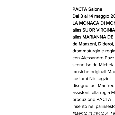
PACTA Salone
Dal 3 al 14 maggio 
LA MONACA DI MO
alias SUOR VIRGINI
alias MARIANNA DE
da Manzoni, Diderot,
drammaturgia e regi
con Alessandro Pazzi
scene Isolde Michela
musiche originali Maur
costumi Nir Lagziel
disegno luci Manfred
assistenti alla regia 
produzione PACTA . d
inserito nel palinse
Inserito in Invito A T