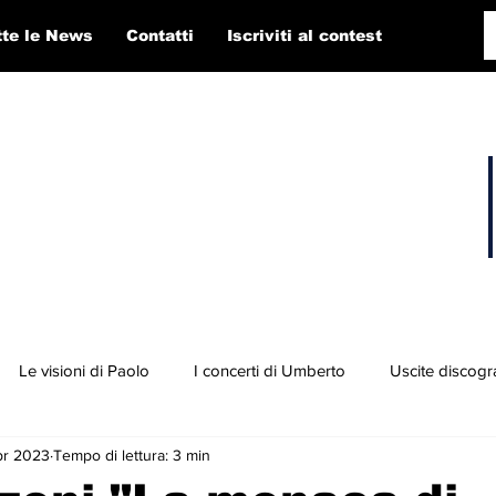
tte le News
Contatti
Iscriviti al contest
Le visioni di Paolo
I concerti di Umberto
Uscite discogr
pr 2023
Tempo di lettura: 3 min
concorso RTI 2025
Playlist
Fabio Pigato
Diego Alligato