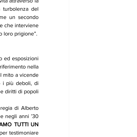
ta attraverso la 
a turbolenza del 
come un secondo 
e che interviene 
o loro prigione”.
o ed esposizioni 
riferimento nella 
al mito a vicende 
 più deboli, di 
diritti di popoli 
regia di Alberto 
le negli anni ’30 
IAMO TUTTI UN 
per testimoniare 