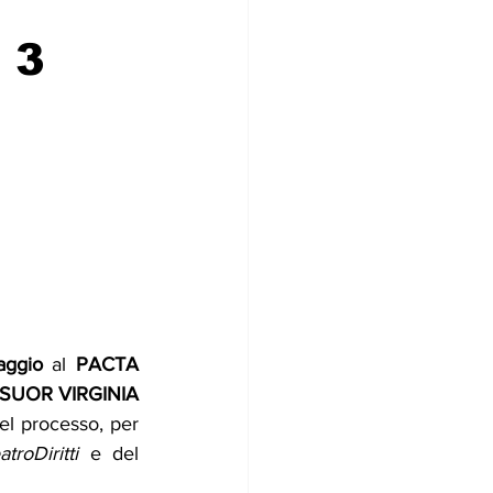
 3
aggio 
al 
PACTA 
 SUOR VIRGINIA 
el processo, per 
troDiritti 
e del 