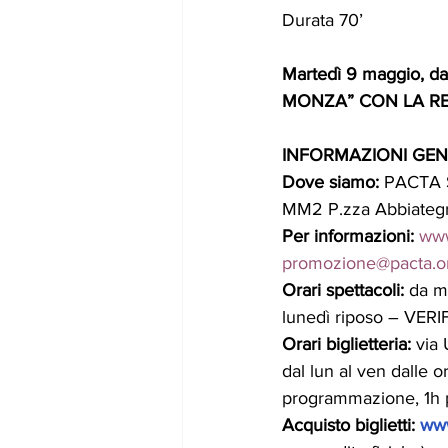
Durata 70’
Martedì 9 maggio, 
MONZA” CON LA RE
INFORMAZIONI GEN
Dove siamo:
 PACTA S
MM2 P.zza Abbiategra
Per informazioni: 
www
promozione@pacta.o
Orari spettacoli: 
da
m
lunedì riposo – VER
Orari biglietteria:
 via
dal lun al ven dalle o
programmazione, 1h pr
Acquisto biglietti: 
www