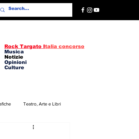
Rock Targato I
talia concorso
Musica
Notizie
Opinioni
Culture
afiche
Teatro, Arte e Libri
re
Concerti