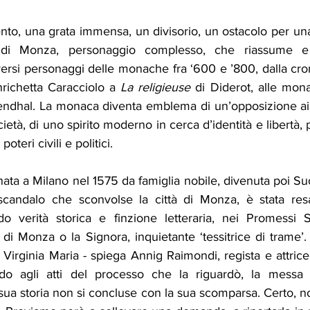
nto, una grata immensa, un divisorio, un ostacolo per una
i Monza, personaggio complesso, che riassume e 
iversi personaggi delle monache fra ‘600 e ’800, dalla cr
Enrichetta Caracciolo a 
La religieuse
 di Diderot, alle mon
tendhal. La monaca diventa emblema di un’opposizione a
cietà, di uno spirito moderno in cerca d’identità e libertà,
oteri civili e politici.
ta a Milano nel 1575 da famiglia nobile, divenuta poi Suo
scandalo che sconvolse la città di Monza, è stata resa
 verità storica e finzione letteraria, nei Promessi S
i Monza o la Signora, inquietante ‘tessitrice di trame’. “
r Virginia Maria - spiega Annig Raimondi, regista e attrice 
do agli atti del processo che la riguardò, la messa 
ua storia non si concluse con la sua scomparsa. Certo, non