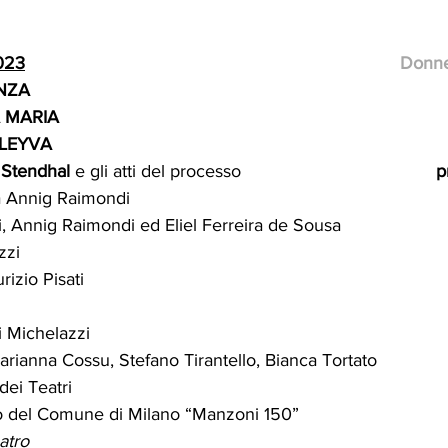
2023
                                                                           
NZA 
A MARIA 
 LEYVA
 Stendhal 
e gli atti del processo
                                   
a Annig Raimondi 
, Annig Raimondi ed Eliel Ferreira de Sousa
zzi 
izio Pisati 
i Michelazzi
Marianna Cossu, Stefano Tirantello, Bianca Tortato
ei Teatri
sto del Comune di Milano “Manzoni 150”
eatro