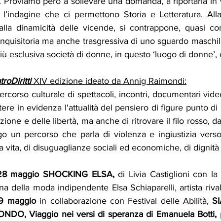
. Proviamo però a sollevare una domanda, a riportarla in vi
e l’indagine che ci permettono Storia e Letteratura. All
e alla dinamicità delle vicende, si contrappone, quasi 
à inquisitoria ma anche trasgressiva di uno sguardo maschil
iù esclusiva società di donne, in questo ‘luogo di donne’, 
oDiritti 
XIV edizione ideato da Annig Raimondi:
corso culturale di spettacoli, incontri, documentari vide
tere in evidenza l'attualità del pensiero di figure punto di 
ione e delle libertà, ma anche di ritrovare il filo rosso, d
 un percorso che parla di violenza e ingiustizia verso i
lla vita, di disuguaglianze sociali ed economiche, di dignità e 
 28 maggio SHOCKING ELSA, 
di Livia Castiglioni con la 
iana della moda indipendente Elsa Schiaparelli, artista riva
9 maggio
 in collaborazione con Festival delle Abilità, 
S
O, Viaggio nei versi di speranza di Emanuela Botti, 