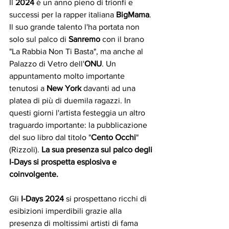
Il 
2024
 è un anno pieno di trionfi e 
successi per la rapper italiana
 BigMama
. 
Il suo grande talento l'ha portata non 
solo sul palco di 
Sanremo
 con il brano 
"La Rabbia Non Ti Basta", ma anche al 
Palazzo di Vetro dell'
ONU
. Un 
appuntamento molto importante 
tenutosi a 
New York
 davanti ad una 
platea di più di duemila ragazzi. In 
questi giorni l'artista festeggia un altro 
traguardo importante: la pubblicazione 
del suo libro dal titolo "
Cento Occhi
" 
(Rizzoli). 
La sua presenza sul palco degli 
I-Days si prospetta esplosiva e 
coinvolgente.
Gli
 I-Days 2024
 si prospettano ricchi di 
esibizioni imperdibili grazie alla 
presenza di moltissimi artisti di fama 