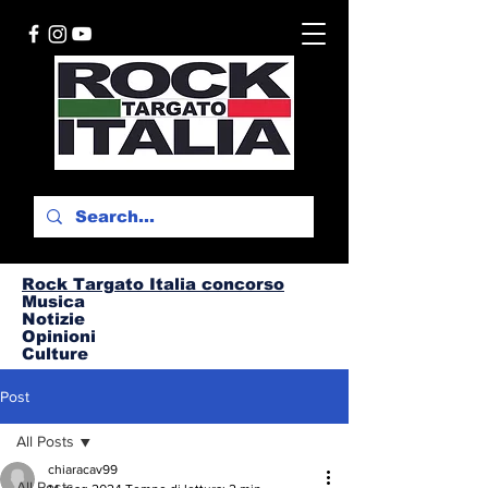
Rock Targato I
talia concorso
Musica
Notizie
Opinioni
Culture
Post
All Posts
chiaracav99
All Posts