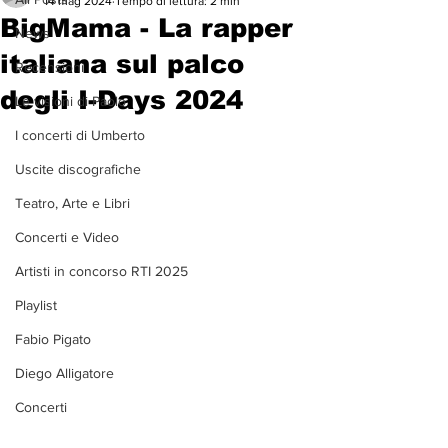
14 mag 2024
Tempo di lettura: 2 min
BigMama - La rapper
News
italiana sul palco
Recensioni
degli I-Days 2024
Le visioni di Paolo
I concerti di Umberto
Uscite discografiche
Teatro, Arte e Libri
Concerti e Video
Artisti in concorso RTI 2025
Playlist
Fabio Pigato
Diego Alligatore
Concerti