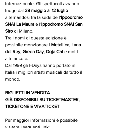
internazionale. Gli spettacoli avranno 
luogo dal 
29 maggio al 12 luglio
alternandosi fra la sede de l'
Ippodromo 
SNAI La Maura
 e l'
Ippodromo SNAI San 
Siro
 di Milano.
Tra i nomi di questa edizione è 
possibile menzionare i
 Metallica
, 
Lana 
del Rey
, 
Green Day
, 
Doja Cat
 e molti 
altri ancora.
Dal 1999 gli I-Days hanno portato in 
Italia i migliori artisti musicali da tutto il 
mondo. 
BIGLIETTI IN VENDITA 
GIÀ DISPONIBILI SU TICKETMASTER, 
TICKETONE E VIVATICK
ET
Per maggior informazioni è possibile 
visitare i seguenti link: 