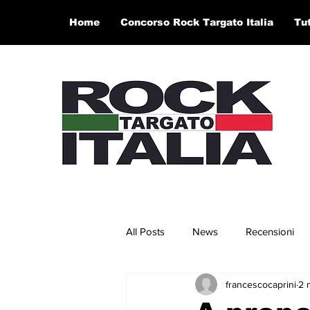
Home
Concorso Rock Targato Italia
Tu
All Posts
News
Recensioni
francescocaprini
2 
Concerti e Video
Artisti in 