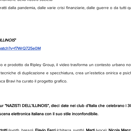
ti dalla pandemia, dalle varie crisi finanziarie, dalle guerre o da tutti qu
ILLINOIS
”
/watch?v=f7WrQ725e0M
o e prodotto da Ripley Group, il video trasforma un contesto urbano nott
tecniche di duplicazione e specchiatura, crea un’estetica onirica e psich
uca Bravi ha curato il progetto grafico.
ur
“NAZISTI DELL’ILLINOIS”, dieci date nei club d’Italia che celebrano i 30
ena elettronica italiana con il suo stile inconfondibile.
totti 
(synth, basso),
 Flavio Ferri 
(chitarra, synth), 
Marti
 (voce), 
Nicola Manz