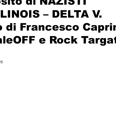
sito di NAZISTI
LINOIS – DELTA V.
o di Francesco Caprin
aleOFF e Rock Targa
25