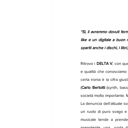
“Sì, li avremmo dovuti fe
like e un digitale a buon
spariti anche i dischi, i lib
Ritrovo i 
DELTA V
, con qu
e qualità che conosciamo e 
certa ironia è la cifra giu
(
Carlo Bertotti 
(synth, bass
società molto importante. 
La denuncia dell’attuale soc
un ruolo di puro svago e 
musicale tende a prendere
prepotente, una  sorta d