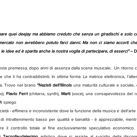
rmare quei deejay ma abbiamo creduto che senza un giradischi e solo co
 mercato non avrebbero potuto farci danni. Ma non ci siamo accorti che
ri, le idee ed è sparita anche la nostra voglia di partecipare, di esserci”
 – 
esta premessa, dopo anni di assenza dalla scena musicale.  Un ritorno c
che li ha contraddistinti. In ottima forma: La matrice elettronica, l’atten
sta. Trovo nel brano 
“Nazisti dell’Illinois
 una maturità culturale e sociale, 
o),
 Flavio Ferri 
(chitarra, synth), 
Marti
 (voce), una consapevolezza del ruol
Mi spiego
ietà - effimera e inconsistente dove la funzione della musica e dell’arte è,
di intrattenimento basso per qualità e banalità - è apprezzabile, ment
 il controllo totale al fine esclusivamente speculativo economico. 
i 
Tecnofeudalesimo
 artistico dove si assiste al suicidio della discogr