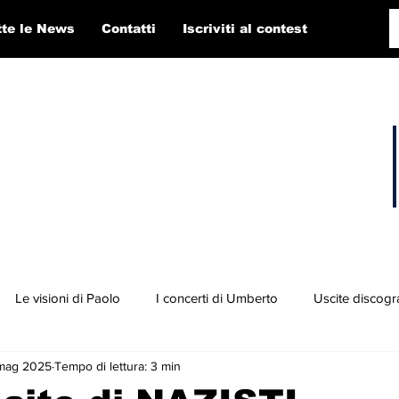
tte le News
Contatti
Iscriviti al contest
Le visioni di Paolo
I concerti di Umberto
Uscite discogr
mag 2025
Tempo di lettura: 3 min
concorso RTI 2025
Playlist
Fabio Pigato
Diego Alligato