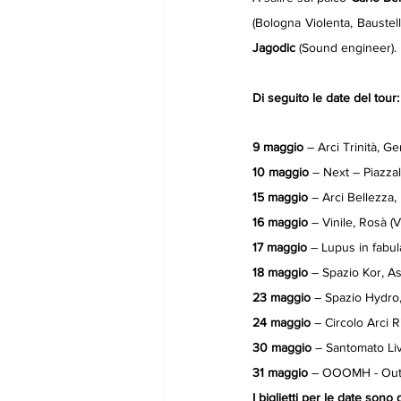
(Bologna Violenta, Baustell
Jagodic
 (Sound engineer).
Di seguito le date del tour:
9 maggio
 – Arci Trinità, G
10 maggio
 – Next – Piazza
15 maggio
 – Arci Bellezza,
16 maggio
 – Vinile, Rosà (
17 maggio
 – Lupus in fabul
18 maggio
 – Spazio Kor, As
23 maggio 
– Spazio Hydro,
24 maggio 
– Circolo Arci R
30 maggio 
– Santomato Liv
31 maggio 
– OOOMH - Out of
I biglietti per le date sono 