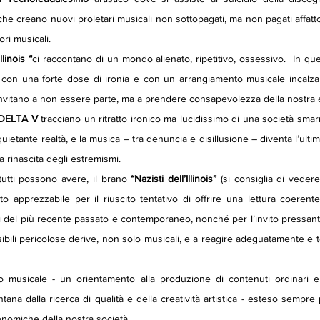
he creano nuovi proletari musicali non sottopagati, ma non pagati affatto. 
ri musicali.
llinois “
ci raccontano di un mondo alienato, ripetitivo, ossessivo.  In qu
 con una forte dose di ironia e con un arrangiamento musicale incalza
 invitano a non essere parte, ma a prendere consapevolezza della nostra 
 DELTA V
 tracciano un ritratto ironico ma lucidissimo di una società smarrit
uietante realtà, e la musica – tra denuncia e disillusione – diventa l’ultim
la rinascita degli estremismi.
tutti possono avere, il brano 
“Nazisti dell’Illinois”
 (si consiglia di vedere
lto apprezzabile per il riuscito tentativo di offrire una lettura coerente
i del più recente passato e contemporaneo, nonché per l’invito pressant
bili pericolose derive, non solo musicali, e a reagire adeguatamente e 
 musicale - un orientamento alla produzione di contenuti ordinari e 
ana dalla ricerca di qualità e della creatività artistica - esteso sempre p
conomiche della nostra società