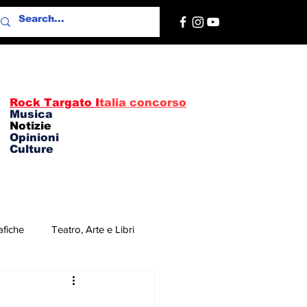
Rock Targato I
talia concorso
Musica
Notizie
Opinioni
Culture
afiche
Teatro, Arte e Libri
re
Concerti