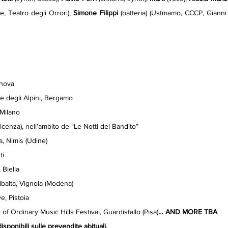
e, Teatro degli Orrori), 
Simone Filippi
 (batteria) (Ustmamo, CCCP, Gianni
enova
le degli Alpini, Bergamo
 Milano
Vicenza), nell’ambito de “Le Notti del Bandito”
a, Nimis (Udine)
ti
 Biella
ibalta, Vignola (Modena)
e, Pistoia
 Ordinary Music Hills Festival, Guardistallo (Pisa)
… AND MORE TBA
disponibili sulle prevendite abituali.