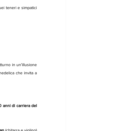
ei teneri e simpatici 
urno in un’illusione 
edelica che invita a 
 anni di carriera del 
an 
(chitarra e violino) 