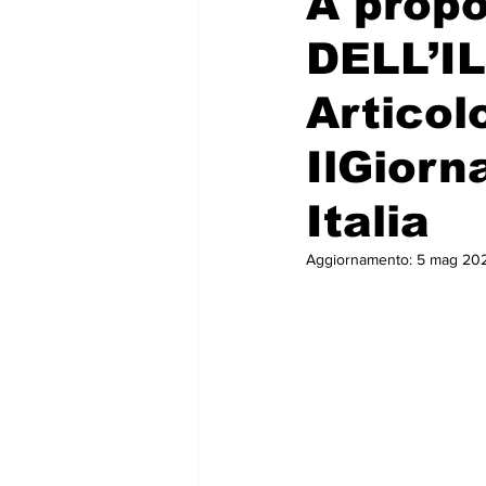
A propo
DELL’IL
Articol
IlGiorn
Italia
Aggiornamento:
5 mag 20