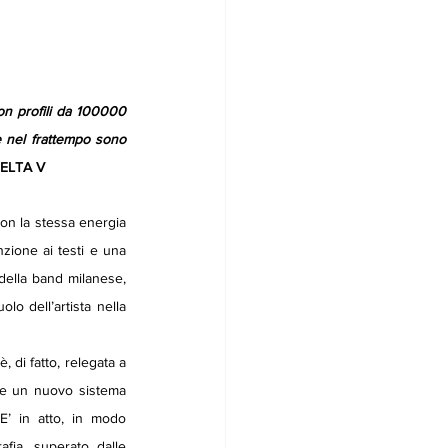
n profili da 100000 
 nel frattempo sono 
DELTA V
on la stessa energia 
zione ai testi e una 
della band milanese, 
o dell’artista nella 
 di fatto, relegata a 
re un nuovo sistema 
E’ in atto, in modo 
afia, superato dalle 