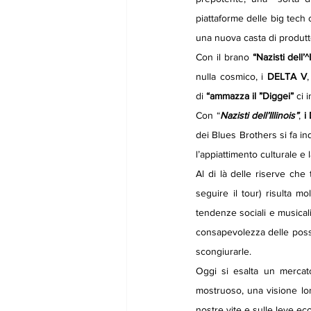
piattaforme delle big tech c
una nuova casta di produtto
Con il brano 
“Nazisti dell’^I
nulla cosmico, i 
DELTA V
,
di
 “ammazza il ”Diggei”
 ci
Con “
Nazisti dell’Illinois”
, 
i
dei Blues Brothers si fa inq
l’appiattimento culturale e 
Al di là delle riserve che 
seguire il tour) risulta mo
tendenze sociali e musical
consapevolezza delle possi
scongiurarle.
Oggi si esalta un mercato
mostruoso, una visione lont
nostre vite e sulle leve e