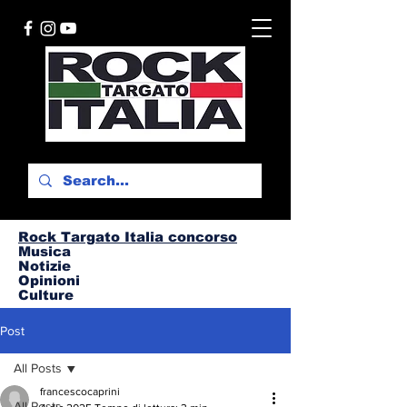
Rock Targato I
talia concorso
Musica
Notizie
Opinioni
Culture
Post
All Posts
francescocaprini
All Posts