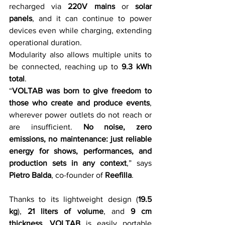
recharged via 
220V mains
 or 
solar 
panels
, and it can continue to power 
devices even while charging, extending 
operational duration.
Modularity also allows multiple units to 
be connected, reaching up to 
9.3 kWh 
total
.
“
VOLTAB was born to give freedom to 
those who create and produce events
, 
wherever power outlets do not reach or 
are insufficient. 
No noise, zero 
emissions, no maintenance: just reliable 
energy for shows, performances, and 
production sets in any context
,” says 
Pietro Balda
, co-founder of 
Reefilla
.
Thanks to its lightweight design (
19.5 
kg
), 
21 liters of volume
, and 
9 cm 
thickness
, 
VOLTAB
 is easily portable 