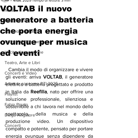
4 dic 2025
Tempo di lettura: 3 min
VOLTAB il nuovo
News
generatore a batteria
Recensioni
che porta energia
Le visioni di Paolo
ovunque per musica
I concerti di Umberto
ed eventi
Uscite discografiche
Teatro, Arte e Libri
Cambia il modo di organizzare e vivere 
Concerti e Video
gli eventi: arriva 
VOLTAB
, il generatore 
Artisti in concorso RTI 2025
elettrico a batteria progettato e prodotto 
in Italia da 
Reefilla
, nato per offrire una 
Playlist
soluzione professionale, silenziosa e 
Fabio Pigato
sostenibile a chi lavora nel mondo dello 
spettacolo, della musica e della 
Diego Alligatore
produzione video. Un dispositivo 
Concerti
compatto e potente, pensato per portare 
energia ovunque senza dipendere da 