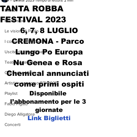
24 mar 2023
Tempo di lettura: 2 min
TANTA ROBBA
News
FESTIVAL 2023
Recensioni
6, 7, 8 LUGLIO
Le visioni di Paolo
CREMONA - Parco 
I concerti di Umberto
Lungo Po Europa
Uscite discografiche
Nu Genea e Rosa 
Teatro, Arte e Libri
Chemical annunciati 
Concerti e Video
come primi ospiti
Artisti in concorso RTI 2025
Disponibile 
Playlist
l’abbonamento per le 3 
Fabio Pigato
giornate
Diego Alligatore
Link Biglietti
Concerti