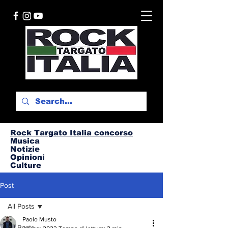
Rock Targato I
talia concorso
Musica
Notizie
Opinioni
Culture
Post
All Posts
Paolo Musto
All Posts