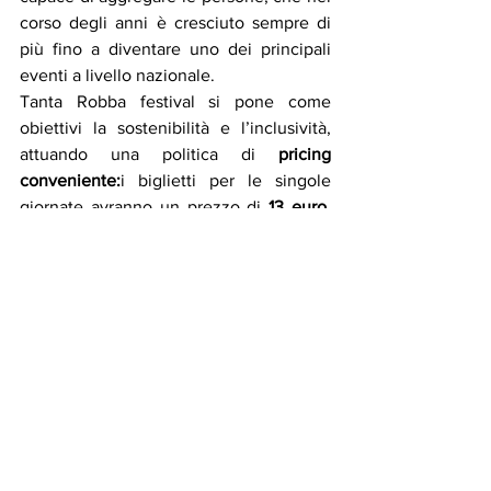
corso degli anni è cresciuto sempre di 
più fino a diventare uno dei principali 
eventi a livello nazionale.
Tanta Robba festival si pone come 
obiettivi la sostenibilità e l’inclusività, 
attuando una politica di 
pricing 
conveniente:
i biglietti per le singole 
giornate avranno un prezzo di 
13 euro
, 
mentre l’abbonamento early-bird per i 3 
giorni sarà acquistabile per un periodo 
limitato al costo di 
30 euro
.
News
Mostra tutti
Post recenti