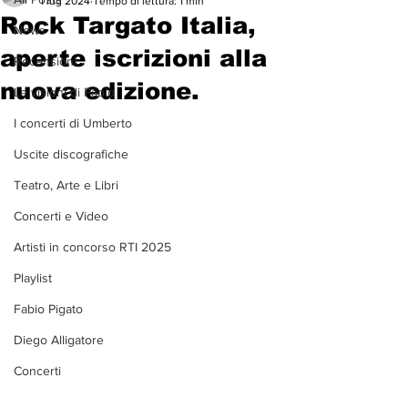
1 lug 2024
Tempo di lettura: 1 min
Rock Targato Italia,
News
aperte iscrizioni alla
Recensioni
nuova edizione.
Le visioni di Paolo
I concerti di Umberto
Uscite discografiche
Teatro, Arte e Libri
Concerti e Video
Artisti in concorso RTI 2025
Playlist
Fabio Pigato
Diego Alligatore
Concerti