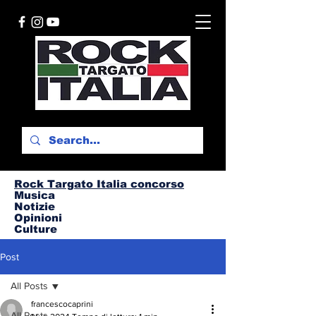
Rock Targato I
talia concorso
Musica
Notizie
Opinioni
Culture
Post
All Posts
francescocaprini
All Posts