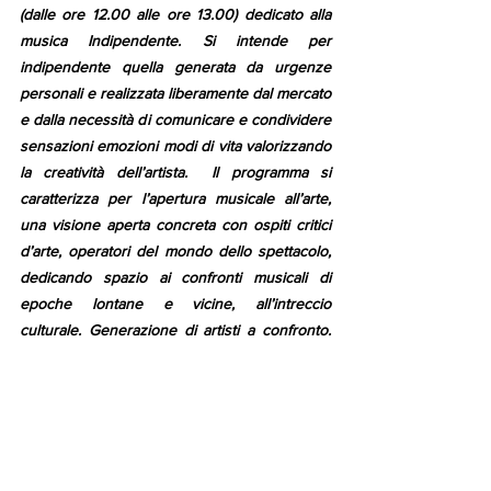
(dalle ore 12.00 alle ore 13.00) dedicato alla 
musica Indipendente. Si intende per 
indipendente quella generata da urgenze 
personali e realizzata liberamente dal mercato 
e dalla necessità di comunicare e condividere 
sensazioni emozioni modi di vita valorizzando 
la creatività dell’artista.  Il programma si 
caratterizza per l’apertura musicale all’arte, 
una visione aperta concreta con ospiti critici 
d’arte, operatori del mondo dello spettacolo, 
dedicando spazio ai confronti musicali di 
epoche lontane e vicine, all’intreccio 
culturale. Generazione di artisti a confronto. 
Fate il vostro viaggio, ciao mondo” Francesco 
Caprini
Divinazione Milano S.r.l. 
Ufficio Stampa, Radio, Tv, Web & Social 
Network 