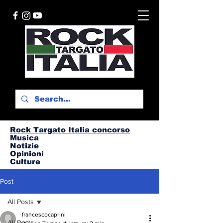
Rock Targato I
talia concorso
Musica
Notizie
Opinioni
Culture
Post
All Posts
francescocaprini
All Posts