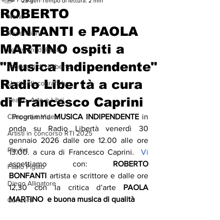
29 gen
Tempo di lettura: 2 min
ROBERTO
News
BONFANTI e PAOLA
Recensioni
MARTINO ospiti a
Le visioni di Paolo
"Musica Indipendente"
I concerti di Umberto
Radio Libertà a cura
Uscite discografiche
di Francesco Caprini
Teatro, Arte e Libri
Concerti e Video
 Programma 
MUSICA INDIPENDENTE
 in 
onda su Radio Libertà venerdì 30 
Artisti in concorso RTI 2025
gennaio 2026 dalle ore 12.00 alle ore 
Playlist
13.00. a cura di Francesco Caprini.
  Vi
aspettiamo con: 
ROBERTO 
Fabio Pigato
BONFANTI
 artista e scrittore e dalle ore 
Diego Alligatore
12,30 con la critica d’arte 
PAOLA 
MARTINO  e buona musica di qualità 
Concerti