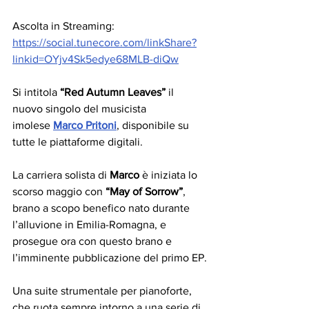
Ascolta in Streaming: 
https://social.tunecore.com/linkShare?
linkid=OYjv4Sk5edye68MLB-diQw
Si intitola 
“Red Autumn Leaves”
 il 
nuovo singolo del musicista 
imolese 
Marco Pritoni
, disponibile su 
tutte le piattaforme digitali.
La carriera solista di 
Marco
 è iniziata lo 
scorso maggio con 
“May of Sorrow”
, 
brano a scopo benefico nato durante 
l’alluvione in Emilia-Romagna, e 
prosegue ora con questo brano e 
l’imminente pubblicazione del primo EP.
Una suite strumentale per pianoforte, 
che ruota sempre intorno a una serie di 