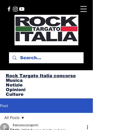
Rock Targato I
talia concorso
Musica
Notizie
Opinioni
Culture
Post
All Posts
francescocaprini
All Posts