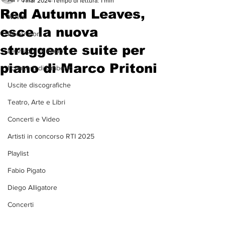
1 mar 2024
Tempo di lettura: 1 min
Red Autumn Leaves,
News
esce la nuova
Recensioni
struggente suite per
Le visioni di Paolo
piano di Marco Pritoni
I concerti di Umberto
Uscite discografiche
Teatro, Arte e Libri
Concerti e Video
Artisti in concorso RTI 2025
Playlist
Fabio Pigato
Diego Alligatore
Concerti