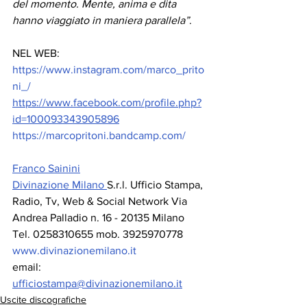
del momento. Mente, anima e dita 
hanno viaggiato in maniera parallela”
.
NEL WEB:
https://www.instagram.com/marco_prito
ni_/
https://www.facebook.com/profile.php?
id=100093343905896
https://marcopritoni.bandcamp.com/
Franco Sainini
Divinazione Milano 
S.r.l. Ufficio Stampa, 
Radio, Tv, Web & Social Network Via 
Andrea Palladio n. 16 - 20135 Milano 
Tel. 0258310655 mob. 3925970778 
www.divinazionemilano.it
email: 
ufficiostampa@divinazionemilano.it
Uscite discografiche