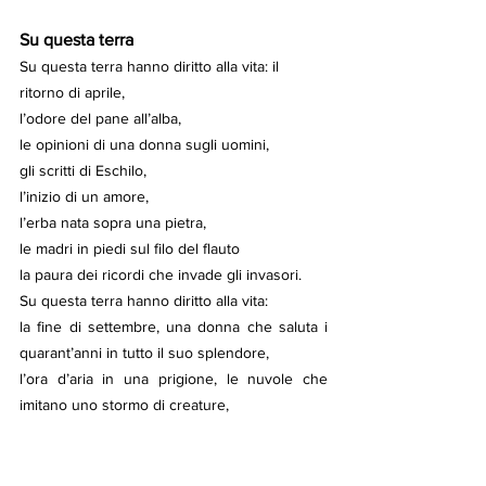
Su questa terra
Su questa terra hanno diritto alla vita: il 
ritorno di aprile, 
l’odore del pane all’alba, 
le opinioni di una donna sugli uomini, 
gli scritti di Eschilo, 
l’inizio di un amore, 
l’erba nata sopra una pietra, 
le madri in piedi sul filo del flauto 
la paura dei ricordi che invade gli invasori.
Su questa terra hanno diritto alla vita: 
la fine di settembre, una donna che saluta i 
quarant’anni in tutto il suo splendore, 
l’ora d’aria in una prigione, le nuvole che 
imitano uno stormo di creature, 
le grida di un popolo a coloro che sorridono 
alla morte, 
la paura dei canti che assale i tiranni.