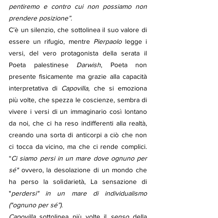
pentiremo e contro cui non possiamo non 
prendere posizione”.
C’è un silenzio, che sottolinea il suo valore di 
essere un rifugio, mentre 
Pierpaolo
 legge i 
versi, del vero protagonista della serata il 
Poeta palestinese 
Darwish
, Poeta non 
presente fisicamente ma grazie alla capacità 
interpretativa di 
Capovilla
, che si emoziona 
più volte, che spezza le coscienze, sembra di 
vivere i versi di un immaginario così lontano 
da noi, che ci ha reso indifferenti alla realtà, 
creando una sorta di anticorpi a ciò che non 
ci tocca da vicino, ma che ci rende complici. 
“
Ci siamo persi in un mare dove ognuno per 
sé"
 ovvero, la desolazione di un mondo che 
ha perso la solidarietà, La sensazione di 
"
perdersi" in un mare di individualismo 
("ognuno per sé”)
.
Capovilla
 sottolinea più volte il 
senso
 della 