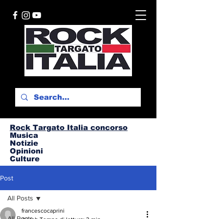
Rock Targato I
talia concorso
Musica
Notizie
Opinioni
Culture
Post
All Posts
francescocaprini
All Posts